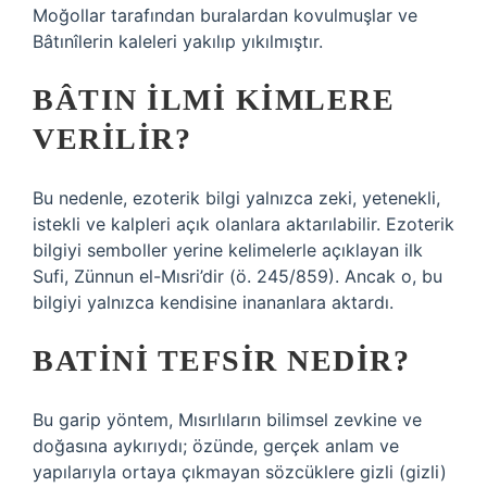
Moğollar tarafından buralardan kovulmuşlar ve
Bâtınîlerin kaleleri yakılıp yıkılmıştır.
BÂTIN ILMI KIMLERE
VERILIR?
Bu nedenle, ezoterik bilgi yalnızca zeki, yetenekli,
istekli ve kalpleri açık olanlara aktarılabilir. Ezoterik
bilgiyi semboller yerine kelimelerle açıklayan ilk
Sufi, Zünnun el-Mısri’dir (ö. 245/859). Ancak o, bu
bilgiyi yalnızca kendisine inananlara aktardı.
BATINI TEFSIR NEDIR?
Bu garip yöntem, Mısırlıların bilimsel zevkine ve
doğasına aykırıydı; özünde, gerçek anlam ve
yapılarıyla ortaya çıkmayan sözcüklere gizli (gizli)