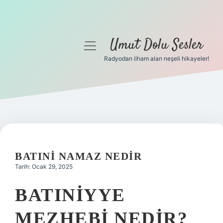
Umut Dolu Sesler
menüyü
aç
Radyodan ilham alan neşeli hikayeler!
Anasayfa
Gizlilik Politikası
Yasal Uyarı
Hakkımızda
BATINI NAMAZ NEDIR
Tarih: Ocak 29, 2025
BATINIYYE
MEZHEBI NEDIR?