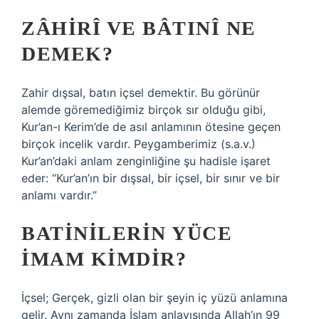
ZÂHIRÎ VE BÂTINÎ NE
DEMEK?
Zahir dışsal, batın içsel demektir. Bu görünür
alemde göremediğimiz birçok sır olduğu gibi,
Kur’an-ı Kerim’de de asıl anlamının ötesine geçen
birçok incelik vardır. Peygamberimiz (s.a.v.)
Kur’an’daki anlam zenginliğine şu hadisle işaret
eder: “Kur’an’ın bir dışsal, bir içsel, bir sınır ve bir
anlamı vardır.”
BATINILERIN YÜCE
İMAM KIMDIR?
İçsel; Gerçek, gizli olan bir şeyin iç yüzü anlamına
gelir. Aynı zamanda İslam anlayışında Allah’ın 99