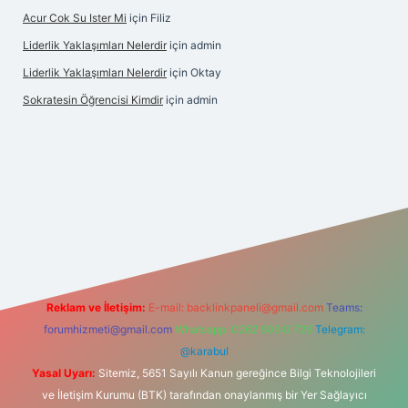
Acur Cok Su Ister Mi
için
Filiz
Liderlik Yaklaşımları Nelerdir
için
admin
Liderlik Yaklaşımları Nelerdir
için
Oktay
Sokratesin Öğrencisi Kimdir
için
admin
bet giriş
Reklam ve İletişim:
E-mail:
backlinkpaneli@gmail.com
Teams:
forumhizmeti@gmail.com
Whatsapp: 0262 606 0 726
Telegram:
@karabul
Yasal Uyarı:
Sitemiz, 5651 Sayılı Kanun gereğince Bilgi Teknolojileri
ve İletişim Kurumu (BTK) tarafından onaylanmış bir Yer Sağlayıcı