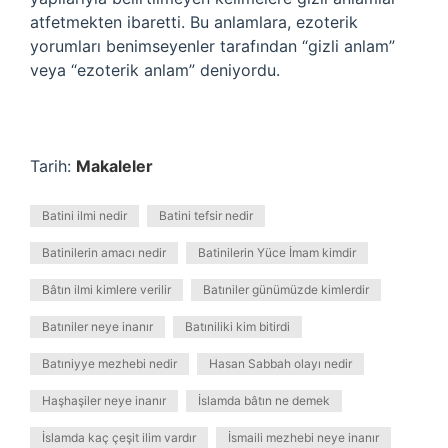
atfetmekten ibaretti. Bu anlamlara, ezoterik
yorumları benimseyenler tarafından “gizli anlam”
veya “ezoterik anlam” deniyordu.
Tarih:
Makaleler
Batini ilmi nedir
Batini tefsir nedir
Batinilerin amacı nedir
Batinilerin Yüce İmam kimdir
Bâtın ilmi kimlere verilir
Batıniler günümüzde kimlerdir
Batıniler neye inanır
Batıniliki kim bitirdi
Batıniyye mezhebi nedir
Hasan Sabbah olayı nedir
Haşhaşiler neye inanır
İslamda bâtın ne demek
İslamda kaç çeşit ilim vardır
İsmaili mezhebi neye inanır