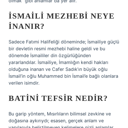
olmak” gibi anlamlar da yer alır.
İSMAILI MEZHEBI NEYE
INANIR?
Sadece Fatımi Halifeliği döneminde; İsmailiye güçlü
bir devletin resmi mezhebi haline geldi ve bu
dönemde İsmaililer din özgürlüğünden
yararlandılar. İsmailiye, İmamlığın kendi hakları
olduğuna inanan ve Cafer Sadık’ın büyük oğlu
İsmail’in oğlu Muhammed bin İsmail’e bağlı olanlara
verilen isimdir.
BATINI TEFSIR NEDIR?
Bu garip yöntem, Mısırlıların bilimsel zevkine ve
doğasına aykırıydı; esasen, gerçek anlam ve
yapılarıyla belirtilmeyen kelimelere gizli anlamlar