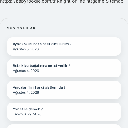
https://babyfoodie.com.tr
knight online
nttgame
Sitemap
SIDEBAR
SON YAZILAR
Ayak kokusundan nasıl kurtulurum ?
Ağustos 5, 2026
Bebek kurbağalarına ne ad verilir ?
Ağustos 4, 2026
Amcalar filmi hangi platformda ?
Ağustos 4, 2026
Yok et ne demek ?
Temmuz 29, 2026