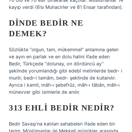
70 ölü ve 70 esir bırakarak kaçtılar. Müslümanlar 14
kayıp verdi (6’sı Muhacirler ve 8’i Ensar tarafından).
DINDE BEDIR NE
DEMEK?
Sözlükte “olgun, tam, mükemmel” anlamına gelen
ve ayın en parlak ve en dolu halini ifade eden
Bedir, Türkçede “dolunay, on dördüncü ay”
şeklinde yorumlandığı gibi edebî metinlerde bedr- i
munîr, bedr-i tamâm, bedr- şeklinde de kullanılır.
Ayrıca i kamil, mâh-ı şebefrûz, mâh-ı tâbân, mâh-ı
münevver gibi isimlerle de anılır.
313 EHLI BEDIR NEDIR?
Bedir Savaşı’na katılan sahabeleri ifade eden bir
terim. Müslümanlar ile Mekkeli müşrikler arasında