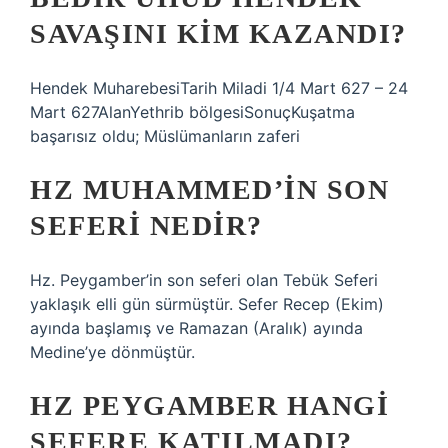
SAVAŞINI KIM KAZANDI?
Hendek MuharebesiTarih Miladi 1/4 Mart 627 – 24
Mart 627AlanYethrib bölgesiSonuçKuşatma
başarısız oldu; Müslümanların zaferi
HZ MUHAMMED’IN SON
SEFERI NEDIR?
Hz. Peygamber’in son seferi olan Tebük Seferi
yaklaşık elli gün sürmüştür. Sefer Recep (Ekim)
ayında başlamış ve Ramazan (Aralık) ayında
Medine’ye dönmüştür.
HZ PEYGAMBER HANGI
SEFERE KATILMADI?