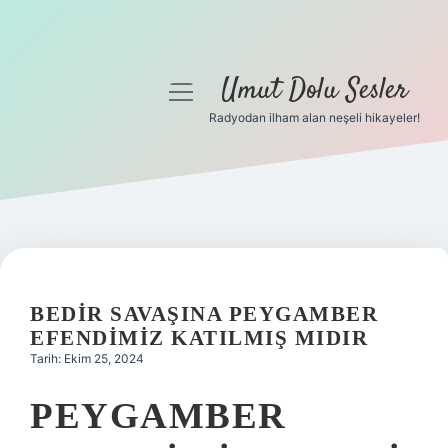
Umut Dolu Sesler
menüyü
aç
Radyodan ilham alan neşeli hikayeler!
Anasayfa
Gizlilik Politikası
Yasal Uyarı
Hakkımızda
BEDIR SAVAŞINA PEYGAMBER
EFENDIMIZ KATILMIŞ MIDIR
Tarih: Ekim 25, 2024
PEYGAMBER