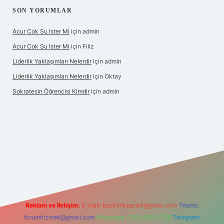
SON YORUMLAR
Acur Cok Su Ister Mi
için
admin
Acur Cok Su Ister Mi
için
Filiz
Liderlik Yaklaşımları Nelerdir
için
admin
Liderlik Yaklaşımları Nelerdir
için
Oktay
Sokratesin Öğrencisi Kimdir
için
admin
et giriş
Reklam ve İletişim:
E-mail:
backlinkpaneli@gmail.com
Teams:
forumhizmeti@gmail.com
Whatsapp: 0262 606 0 726
Telegram: