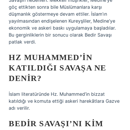
Savaşın nedenleri: Mekkeli müşrikler, Medine’ye
göç ettikten sonra bile Müslümanlara karşı
düşmanlık göstermeye devam ettiler. İslam’ın
yayılmasından endişelenen Kureyşliler, Medine’ye
ekonomik ve askeri baskı uygulamaya başladılar.
Bu gerginliklerin bir sonucu olarak Bedir Savaşı
patlak verdi.
HZ MUHAMMED’IN
KATILDIĞI SAVAŞA NE
DENIR?
İslam literatüründe Hz. Muhammed’in bizzat
katıldığı ve komuta ettiği askeri harekâtlara Gazve
adı verilir.
BEDIR SAVAŞI’NI KIM