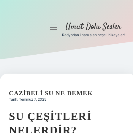
Umut Dolu Sesler
menüyü
aç
Radyodan ilham alan neşeli hikayeler!
Anasayfa
Gizlilik Politikası
Yasal Uyarı
Hakkımızda
CAZIBELI SU NE DEMEK
Tarih: Temmuz 7, 2025
SU ÇEŞITLERI
NELERDIR?