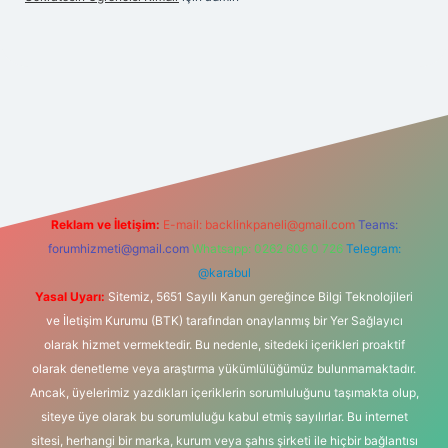
bet giriş
Reklam ve İletişim:
E-mail:
backlinkpaneli@gmail.com
Teams:
forumhizmeti@gmail.com
Whatsapp: 0262 606 0 726
Telegram:
@karabul
Yasal Uyarı:
Sitemiz, 5651 Sayılı Kanun gereğince Bilgi Teknolojileri
ve İletişim Kurumu (BTK) tarafından onaylanmış bir Yer Sağlayıcı
olarak hizmet vermektedir. Bu nedenle, sitedeki içerikleri proaktif
olarak denetleme veya araştırma yükümlülüğümüz bulunmamaktadır.
Ancak, üyelerimiz yazdıkları içeriklerin sorumluluğunu taşımakta olup,
siteye üye olarak bu sorumluluğu kabul etmiş sayılırlar. Bu internet
sitesi, herhangi bir marka, kurum veya şahıs şirketi ile hiçbir bağlantısı