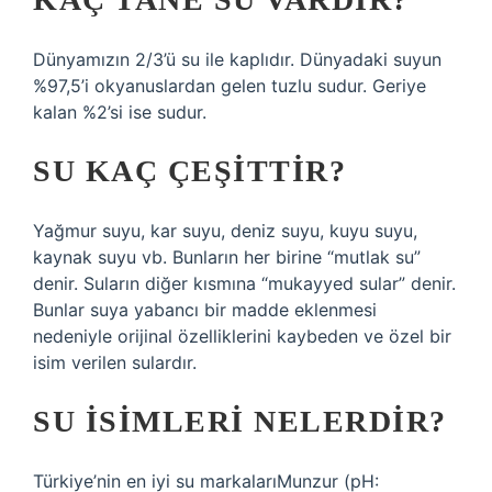
Dünyamızın 2/3’ü su ile kaplıdır. Dünyadaki suyun
%97,5’i okyanuslardan gelen tuzlu sudur. Geriye
kalan %2’si ise sudur.
SU KAÇ ÇEŞITTIR?
Yağmur suyu, kar suyu, deniz suyu, kuyu suyu,
kaynak suyu vb. Bunların her birine “mutlak su”
denir. Suların diğer kısmına “mukayyed sular” denir.
Bunlar suya yabancı bir madde eklenmesi
nedeniyle orijinal özelliklerini kaybeden ve özel bir
isim verilen sulardır.
SU ISIMLERI NELERDIR?
Türkiye’nin en iyi su markalarıMunzur (pH: