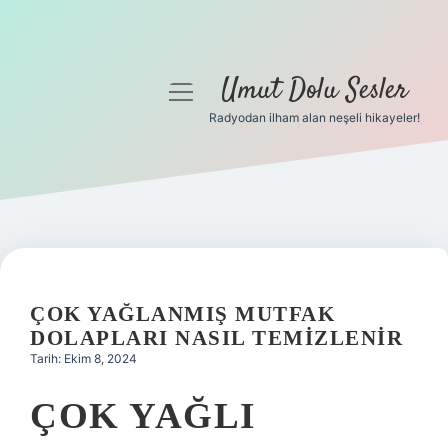
Umut Dolu Sesler
menüyü
aç
Radyodan ilham alan neşeli hikayeler!
Anasayfa
Gizlilik Politikası
Yasal Uyarı
Hakkımızda
ÇOK YAĞLANMIŞ MUTFAK
DOLAPLARI NASIL TEMIZLENIR
Tarih: Ekim 8, 2024
ÇOK YAĞLI