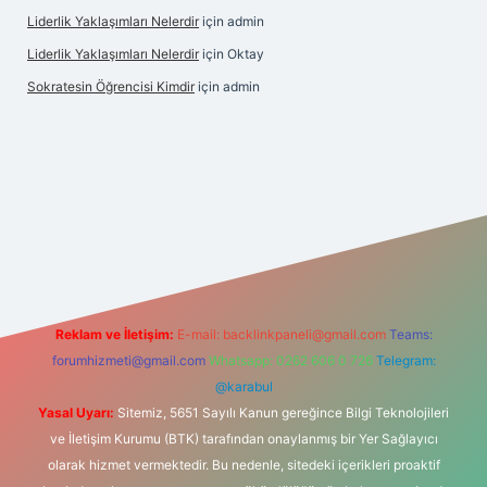
Liderlik Yaklaşımları Nelerdir
için
admin
Liderlik Yaklaşımları Nelerdir
için
Oktay
Sokratesin Öğrencisi Kimdir
için
admin
giriş
Reklam ve İletişim:
E-mail:
backlinkpaneli@gmail.com
Teams:
forumhizmeti@gmail.com
Whatsapp: 0262 606 0 726
Telegram:
@karabul
Yasal Uyarı:
Sitemiz, 5651 Sayılı Kanun gereğince Bilgi Teknolojileri
ve İletişim Kurumu (BTK) tarafından onaylanmış bir Yer Sağlayıcı
olarak hizmet vermektedir. Bu nedenle, sitedeki içerikleri proaktif