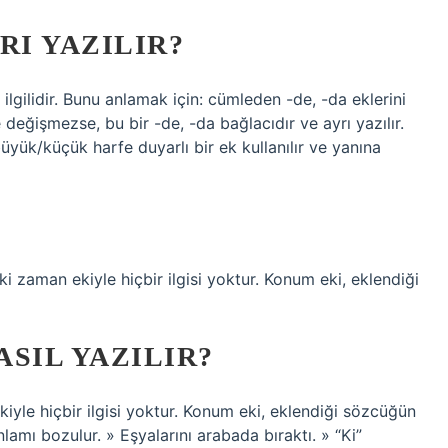
RI YAZILIR?
ilgilidir. Bunu anlamak için: cümleden -de, -da eklerini
değişmezse, bu bir -de, -da bağlacıdır ve ayrı yazılır.
yük/küçük harfe duyarlı bir ek kullanılır ve yanına
i zaman ekiyle hiçbir ilgisi yoktur. Konum eki, eklendiği
ASIL YAZILIR?
ekiyle hiçbir ilgisi yoktur. Konum eki, eklendiği sözcüğün
lamı bozulur. » Eşyalarını arabada bıraktı. » “Ki”