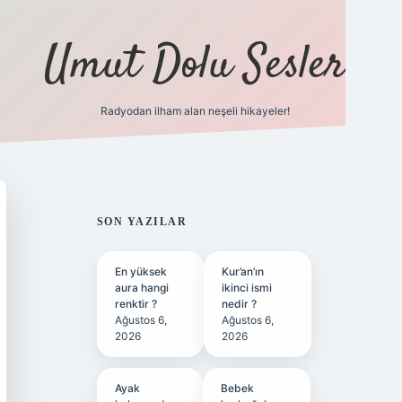
Umut Dolu Sesler
Radyodan ilham alan neşeli hikayeler!
ilbet giriş
SIDEBAR
SON YAZILAR
En yüksek
Kur’an’ın
aura hangi
ikinci ismi
renktir ?
nedir ?
Ağustos 6,
Ağustos 6,
2026
2026
Ayak
Bebek