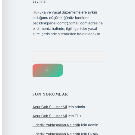
sayılırlar.
Hukuka ve yasal düzenlemelere aykırı
olduğunu düşündüğünüz içerikleri,
backlinkpanelicomtr@gmail.com
adresine
bildirmeniz halinde, ilgili içerikler yasal
süre içerisinde sitemizden kaldırılacaktır.
Arama
SON YORUMLAR
Acur Cok Su Ister Mi
için
admin
Acur Cok Su Ister Mi
için
Filiz
Liderlik Yaklaşımları Nelerdir
için
admin
Liderlik Yaklaşımları Nelerdir
için
Oktay