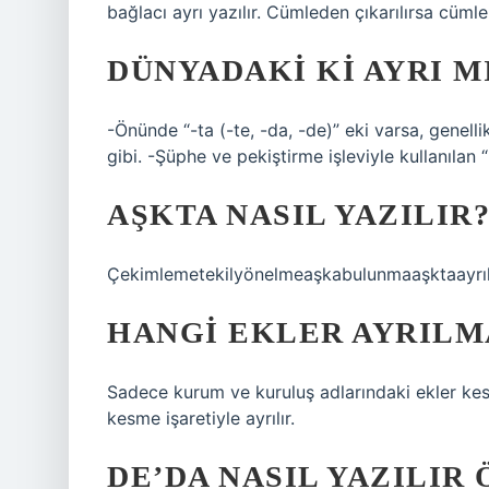
bağlacı ayrı yazılır. Cümleden çıkarılırsa cüm
DÜNYADAKI KI AYRI M
-Önünde “-ta (-te, -da, -de)” eki varsa, genell
gibi. -Şüphe ve pekiştirme işleviyle kullanılan 
AŞKTA NASIL YAZILIR
Çekimlemetekilyönelmeaşkabulunmaaşktaayrıl
HANGI EKLER AYRILM
Sadece kurum ve kuruluş adlarındaki ekler kesm
kesme işaretiyle ayrılır.
DE’DA NASIL YAZILIR