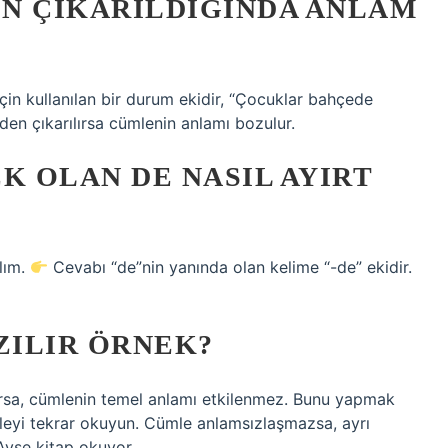
N ÇIKARILDIĞINDA ANLAM
in kullanılan bir durum ekidir, “Çocuklar bahçede
en çıkarılırsa cümlenin anlamı bozulur.
K OLAN DE NASIL AYIRT
lım.
Cevabı “de”nin yanında olan kelime “-de” ekidir.
ZILIR ÖRNEK?
lırsa, cümlenin temel anlamı etkilenmez. Bunu yapmak
mleyi tekrar okuyun. Cümle anlamsızlaşmazsa, ayrı
Ayşe kitap okuyor.