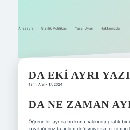
Anasayfa
Gizlilik Politikası
Yasal Uyarı
Hakkımızda
DA EKI AYRI YAZ
Tarih: Aralık 17, 2024
DA NE ZAMAN AYR
Öğrenciler ayrıca bu konu hakkında pratik bir ip
koyduğunuzda anlam değişmiyorsa, o zaman bu b