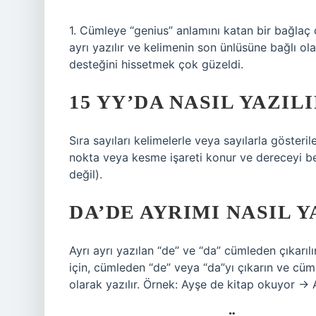
1. Cümleye “genius” anlamını katan bir bağlaç
ayrı yazılır ve kelimenin son ünlüsüne bağlı o
desteğini hissetmek çok güzeldi.
15 YY’DA NASIL YAZIL
Sıra sayıları kelimelerle veya sayılarla gösteril
nokta veya kesme işareti konur ve dereceyi belir
değil).
DA’DE AYRIMI NASIL Y
Ayrı ayrı yazılan “de” ve “da” cümleden çıkarı
için, cümleden “de” veya “da”yı çıkarın ve cü
olarak yazılır. Örnek: Ayşe de kitap okuyor → 