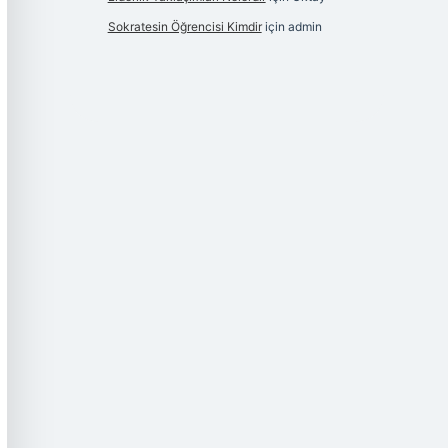
Sokratesin Öğrencisi Kimdir
için
admin