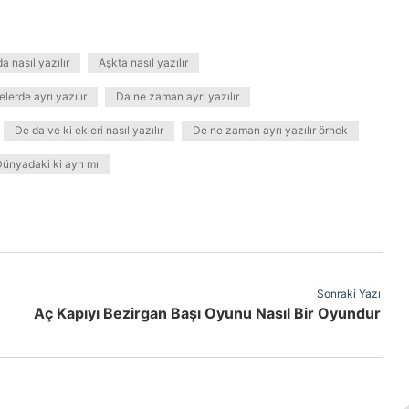
 nasıl yazılır
Aşkta nasıl yazılır
elerde ayrı yazılır
Da ne zaman ayrı yazılır
De da ve ki ekleri nasıl yazılır
De ne zaman ayrı yazılır örnek
ünyadaki ki ayrı mı
Sonraki Yazı
Aç Kapıyı Bezirgan Başı Oyunu Nasıl Bir Oyundur