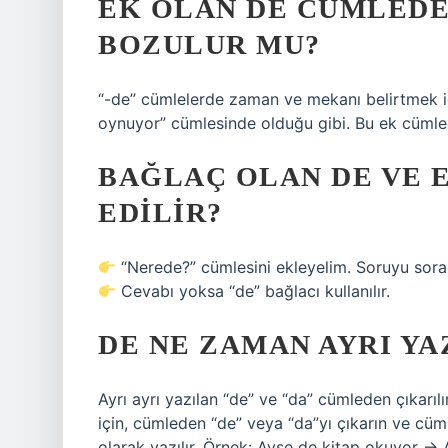
EK OLAN DE CÜMLEDE
BOZULUR MU?
“-de” cümlelerde zaman ve mekanı belirtmek iç
oynuyor” cümlesinde olduğu gibi. Bu ek cümled
BAĞLAÇ OLAN DE VE E
EDILIR?
“Nerede?” cümlesini ekleyelim. Soruyu sora
Cevabı yoksa “de” bağlacı kullanılır.
DE NE ZAMAN AYRI YA
Ayrı ayrı yazılan “de” ve “da” cümleden çıkarı
için, cümleden “de” veya “da”yı çıkarın ve cü
olarak yazılır. Örnek: Ayşe de kitap okuyor → 