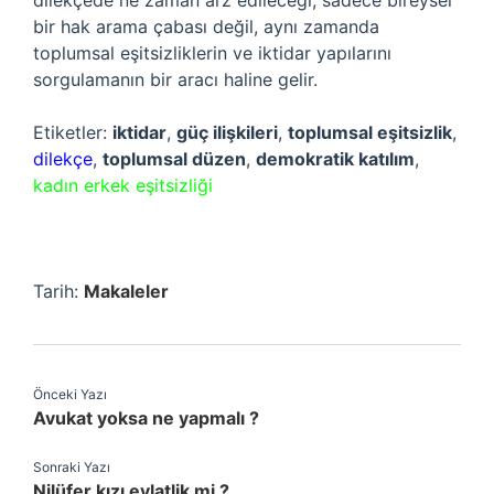
dilekçede ne zaman arz edileceği, sadece bireysel
bir hak arama çabası değil, aynı zamanda
toplumsal eşitsizliklerin ve iktidar yapılarını
sorgulamanın bir aracı haline gelir.
Etiketler:
iktidar
,
güç ilişkileri
,
toplumsal eşitsizlik
,
dilekçe
,
toplumsal düzen
,
demokratik katılım
,
kadın erkek eşitsizliği
Tarih:
Makaleler
Önceki Yazı
Avukat yoksa ne yapmalı ?
Sonraki Yazı
Nilüfer kızı evlatlik mi ?