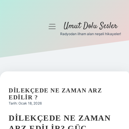
Umut Dolu Sesler
menüyü
aç
Radyodan ilham alan neşeli hikayeler!
Anasayfa
Gizlilik Politikası
Yasal Uyarı
Hakkımızda
DILEKÇEDE NE ZAMAN ARZ
EDILIR ?
Tarih: Ocak 18, 2026
DILEKÇEDE NE ZAMAN
ARZ EDILIR? GÜÇ,