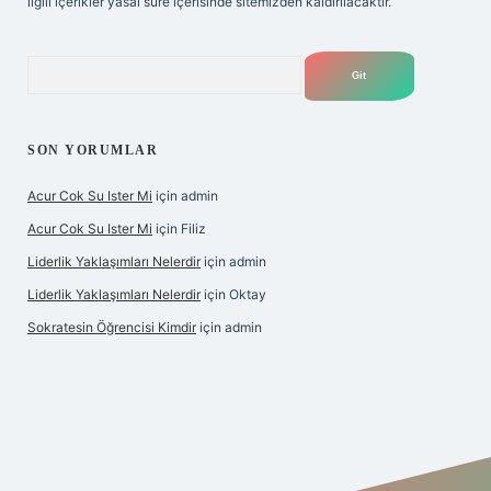
ilgili içerikler yasal süre içerisinde sitemizden kaldırılacaktır.
Arama
SON YORUMLAR
Acur Cok Su Ister Mi
için
admin
Acur Cok Su Ister Mi
için
Filiz
Liderlik Yaklaşımları Nelerdir
için
admin
Liderlik Yaklaşımları Nelerdir
için
Oktay
Sokratesin Öğrencisi Kimdir
için
admin
riş