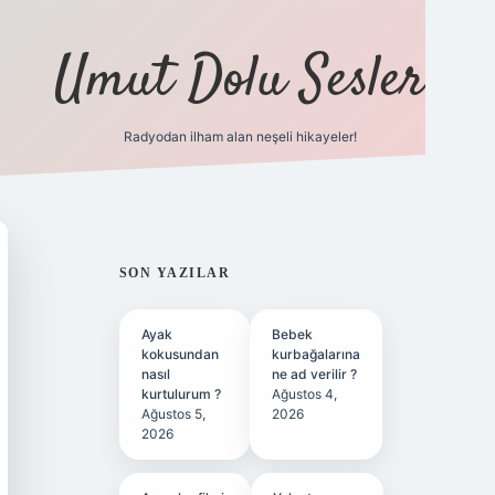
Umut Dolu Sesler
Radyodan ilham alan neşeli hikayeler!
ilbet giriş
SIDEBAR
SON YAZILAR
Ayak
Bebek
kokusundan
kurbağalarına
nasıl
ne ad verilir ?
kurtulurum ?
Ağustos 4,
Ağustos 5,
2026
2026