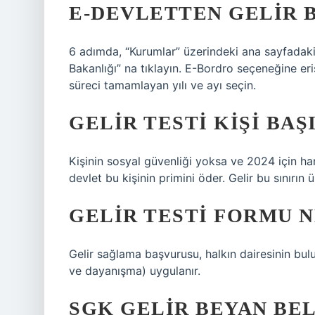
E-DEVLETTEN GELIR B
6 adımda, “Kurumlar” üzerindeki ana sayfadaki 
Bakanlığı” na tıklayın. E-Bordro seçeneğine e
süreci tamamlayan yılı ve ayı seçin.
GELIR TESTI KIŞI BAŞ
Kişinin sosyal güvenliği yoksa ve 2024 için han
devlet bu kişinin primini öder. Gelir bu sınırın
GELIR TESTI FORMU N
Gelir sağlama başvurusu, halkın dairesinin bu
ve dayanışma) uygulanır.
SGK GELIR BEYAN BEL