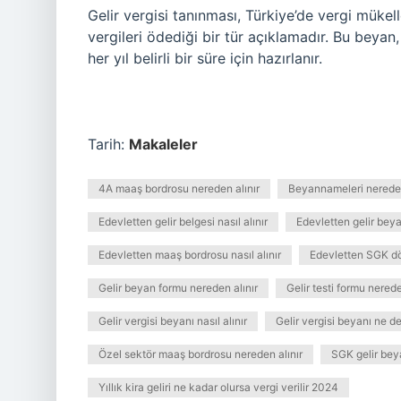
Gelir vergisi tanınması, Türkiye’de vergi mükellefl
vergileri ödediği bir tür açıklamadır. Bu beyan
her yıl belirli bir süre için hazırlanır.
Tarih:
Makaleler
4A maaş bordrosu nereden alınır
Beyannameleri nereden
Edevletten gelir belgesi nasıl alınır
Edevletten gelir beyan
Edevletten maaş bordrosu nasıl alınır
Edevletten SGK dö
Gelir beyan formu nereden alınır
Gelir testi formu nerede
Gelir vergisi beyanı nasıl alınır
Gelir vergisi beyanı ne 
Özel sektör maaş bordrosu nereden alınır
SGK gelir beya
Yıllık kira geliri ne kadar olursa vergi verilir 2024