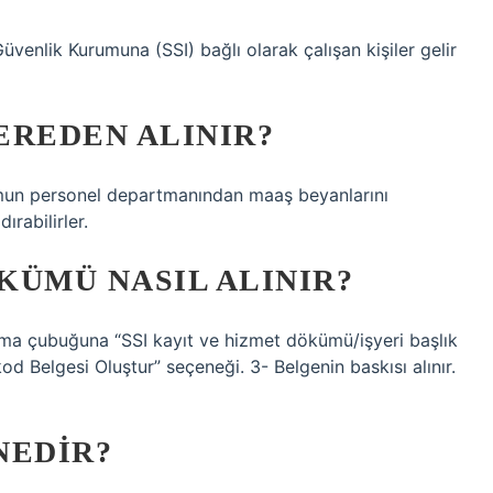
 Güvenlik Kurumuna (SSI) bağlı olarak çalışan kişiler gelir
EREDEN ALINIR?
urumun personel departmanından maaş beyanlarını
ırabilirler.
KÜMÜ NASIL ALINIR?
ama çubuğuna “SSI kayıt ve hizmet dökümü/işyeri başlık
kod Belgesi Oluştur” seçeneği. 3- Belgenin baskısı alınır.
NEDIR?