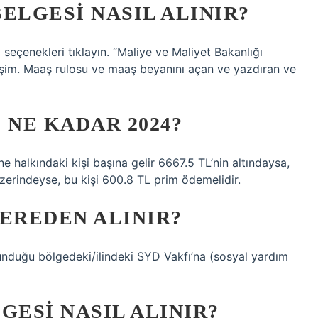
ELGESI NASIL ALINIR?
seçenekleri tıklayın. “Maliye ve Maliyet Bakanlığı
rişim. Maaş rulosu ve maaş beyanını açan ve yazdıran ve
I NE KADAR 2024?
e halkındaki kişi başına gelir 6667.5 TL’nin altındaysa,
 üzerindeyse, bu kişi 600.8 TL prim ödemelidir.
EREDEN ALINIR?
lunduğu bölgedeki/ilindeki SYD Vakfı’na (sosyal yardım
GESI NASIL ALINIR?