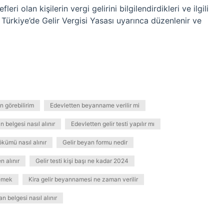
eri olan kişilerin vergi gelirini bilgilendirdikleri ve ilgili
, Türkiye’de Gelir Vergisi Yasası uyarınca düzenlenir ve
 görebilirim
Edevletten beyanname verilir mi
 belgesi nasıl alınır
Edevletten gelir testi yapılır mı
kümü nasıl alınır
Gelir beyan formu nedir
n alınır
Gelir testi kişi başı ne kadar 2024
demek
Kira gelir beyannamesi ne zaman verilir
n belgesi nasıl alınır