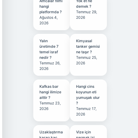
Amcalar filmi
Yok et ne
hangi
demek ?
platformda ?
Temmuz 29,
Ağustos 4,
2026
2026
Yalın
Kimyasal
üretimde 7
tanker gemisi
temel israf
ne taşır ?
nedir ?
Temmuz 25,
Temmuz 26,
2026
2026
Kafkas bar
Hangi cins
hangi ilimize
koyunun eti
aittir ?
yumuşak olur
Temmuz 23,
?
2026
Temmuz 17,
2026
Uzaklaştırma
Vize için
kararı kaç
parmak izi