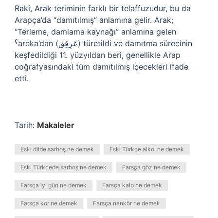
Raki, Arak teriminin farklı bir telaffuzudur, bu da
Arapça’da “damıtılmış” anlamına gelir. Arak;
“Terleme, damlama kaynağı” anlamına gelen
ˁareka’dan (عَرِقِق) türetildi ve damıtma sürecinin
keşfedildiği 11. yüzyıldan beri, genellikle Arap
coğrafyasındaki tüm damıtılmış içecekleri ifade
etti.
Tarih:
Makaleler
Eski dilde sarhoş ne demek
Eski Türkçe alkol ne demek
Eski Türkçede sarhoş ne demek
Farsça göz ne demek
Farsça iyi gün ne demek
Farsça kalp ne demek
Farsça kör ne demek
Farsça nankör ne demek