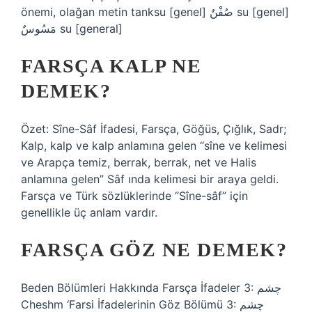
önemi, olağan metin tanksu [genel] صُفْنٌ su [genel]
مَسُوسٌ su [general]
FARSÇA KALP NE
DEMEK?
Özet: Sîne-Sâf İfadesi, Farsça, Göğüs, Çığlık, Sadr;
Kalp, kalp ve kalp anlamına gelen “sîne ve kelimesi
ve Arapça temiz, berrak, berrak, net ve Halis
anlamına gelen” Sâf ında kelimesi bir araya geldi.
Farsça ve Türk sözlüklerinde “Sîne-sâf” için
genellikle üç anlam vardır.
FARSÇA GÖZ NE DEMEK?
Beden Bölümleri Hakkında Farsça İfadeler 3: چشم
Cheshm ‘Farsi İfadelerinin Göz Bölümü 3: چشم