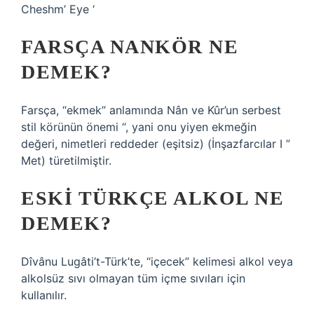
Cheshm’ Eye ‘
FARSÇA NANKÖR NE
DEMEK?
Farsça, “ekmek” anlamında Nân ve Kûr’un serbest
stil körünün önemi “, yani onu yiyen ekmeğin
değeri, nimetleri reddeder (eşitsiz) (İnşazfarcılar I ”
Met) türetilmiştir.
ESKI TÜRKÇE ALKOL NE
DEMEK?
Dîvânu Lugâti’t-Türk’te, “içecek” kelimesi alkol veya
alkolsüz sıvı olmayan tüm içme sıvıları için
kullanılır.