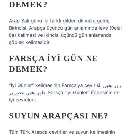
DEMEK?
Arap Salı günü iki farklı dilden dilimize geldi;
Birincisi, Arapça üçüncü gün anlamında ieve (θela:
θe) kelimesi ve ikincisi üçüncü gün anlamında
şöblek kelimesidir.
FARSÇA IYI GÜN NE
DEMEK?
“İyi Günler” kelimesinin Farsça’ya çevirisi. روز بخیر,
ظهر بخیر, عصر بر, Farsça “İyi Günler” ifadesinin en
iyi çevirileri.
SUYUN ARAPÇASI NE?
Tüm Türk Arapça çeviriler ve suyun kelimesinin