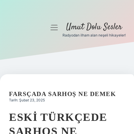
Umut Dolu Sesler
menüyü
aç
Radyodan ilham alan neşeli hikayeler!
Anasayfa
Gizlilik Politikası
Yasal Uyarı
Hakkımızda
FARSÇADA SARHOŞ NE DEMEK
Tarih: Şubat 23, 2025
ESKI TÜRKÇEDE
SARHOŞ NE