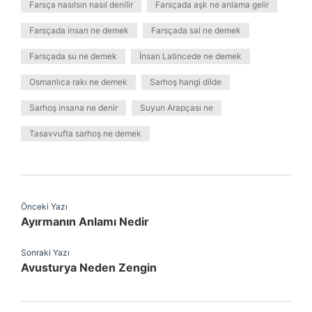
Farsça nasılsın nasıl denilir
Farsçada aşk ne anlama gelir
Farsçada insan ne demek
Farsçada sal ne demek
Farsçada su ne demek
İnsan Latincede ne demek
Osmanlıca rakı ne demek
Sarhoş hangi dilde
Sarhoş insana ne denir
Suyun Arapçası ne
Tasavvufta sarhoş ne demek
Önceki Yazı
Ayırmanın Anlamı Nedir
Sonraki Yazı
Avusturya Neden Zengin