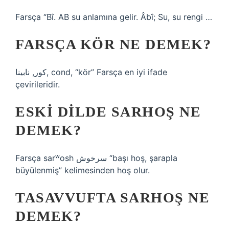
Farsça “Bî. AB su anlamına gelir. Âbî; Su, su rengi …
FARSÇA KÖR NE DEMEK?
کور, نابینا, cond, “kör” Farsça en iyi ifade
çevirileridir.
ESKI DILDE SARHOŞ NE
DEMEK?
Farsça sarʷosh سرخوش “başı hoş, şarapla
büyülenmiş” kelimesinden hoş olur.
TASAVVUFTA SARHOŞ NE
DEMEK?