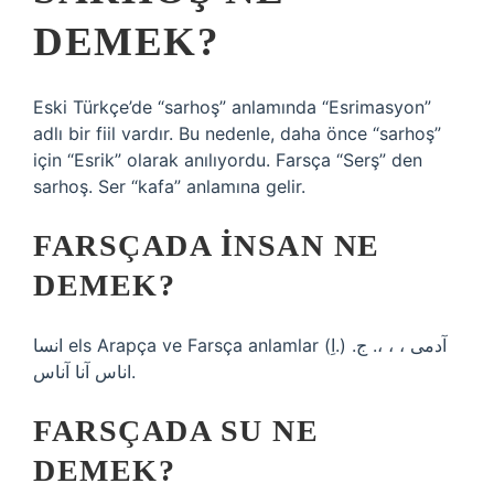
DEMEK?
Eski Türkçe’de “sarhoş” anlamında “Esrimasyon”
adlı bir fiil vardır. Bu nedenle, daha önce “sarhoş”
için “Esrik” olarak anılıyordu. Farsça “Serş” den
sarhoş. Ser “kafa” anlamına gelir.
FARSÇADA INSAN NE
DEMEK?
انسا els Arapça ve Farsça anlamlar (اِ.) آدمی ، ، ،. ج.
اناس آنا آناس.
FARSÇADA SU NE
DEMEK?