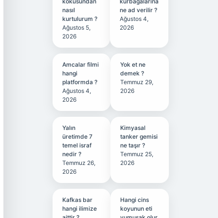
kokusundan
kurbağalarına
nasıl
ne ad verilir ?
kurtulurum ?
Ağustos 4,
Ağustos 5,
2026
2026
Amcalar filmi
Yok et ne
hangi
demek ?
platformda ?
Temmuz 29,
Ağustos 4,
2026
2026
Yalın
Kimyasal
üretimde 7
tanker gemisi
temel israf
ne taşır ?
nedir ?
Temmuz 25,
Temmuz 26,
2026
2026
Kafkas bar
Hangi cins
hangi ilimize
koyunun eti
aittir ?
yumuşak olur