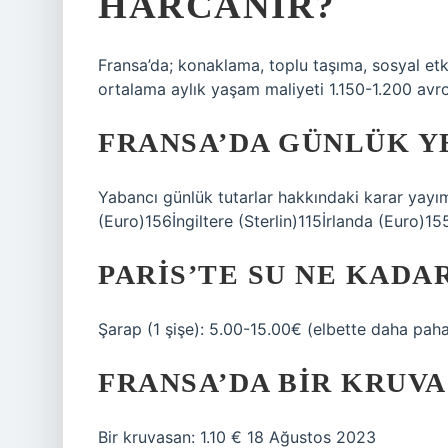
HARCANIR?
Fransa’da; konaklama, toplu taşıma, sosyal etk
ortalama aylık yaşam maliyeti 1.150-1.200 avro
FRANSA’DA GÜNLÜK Y
Yabancı günlük tutarlar hakkındaki karar yayı
(Euro)156İngiltere (Sterlin)115İrlanda (Euro)
PARIS’TE SU NE KADA
Şarap (1 şişe): 5.00-15.00€ (elbette daha pahalı 
FRANSA’DA BIR KRUV
Bir kruvasan: 1.10 € 18 Ağustos 2023