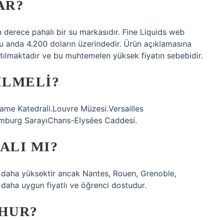
AR?
derece pahalı bir su markasıdır. Fine Liquids web
 şu anda 4.200 doların üzerindedir. Ürün açıklamasına
satılmaktadır ve bu muhtemelen yüksek fiyatın sebebidir.
ILMELI?
Dame Katedrali.Louvre Müzesi.Versailles
emburg SarayıChans-Elysées Caddesi.
ALI MI?
e daha yüksektir ancak Nantes, Rouen, Grenoble,
e daha uygun fiyatlı ve öğrenci dostudur.
ŞHUR?