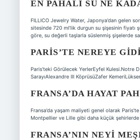
EN PAHALI SU NE KAD
FILLICO Jewelry Water, Japonya’dan gelen son 
sitesinde 720 ml’lik durgun su şişesinin fiyatı
göre, su değerli taşlarla süslenmiş şişelerde 
PARIS’TE NEREYE GID
Paris’teki Görülecek YerlerEyfel Kulesi.Notre 
SarayıAlexandre III KöprüsüZafer KemeriLüks
FRANSA’DA HAYAT PAH
Fransa’da yaşam maliyeti genel olarak Paris’t
Montpellier ve Lille gibi daha küçük şehirlerd
FRANSA’NIN NEYI ME