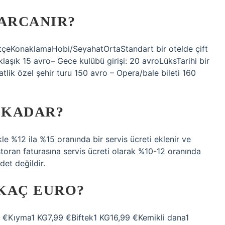
HARCANIR?
?BütçeKonaklamaHobi/SeyahatOrtaStandart bir otelde çift
aklaşık 15 avro– Gece kulübü girişi: 20 avroLüksTarihi bir
aatlik özel şehir turu 150 avro – Opera/bale bileti 160
 KADAR?
kle %12 ila %15 oranında bir servis ücreti eklenir ve
restoran faturasına servis ücreti olarak %10-12 oranında
det değildir.
 KAÇ EURO?
 €Kıyma1 KG7,99 €Biftek1 KG16,99 €Kemikli dana1