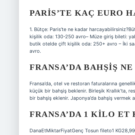
PARIS’TE KAÇ EURO 
1. Bütçe: Paris’te ne kadar harcayabilirsiniz
kişilik oda: 130-250 avro– Müze giriş bileti: y
butik otelde çift kişilik oda: 250+ avro – İki s
avro.
FRANSA’DA BAHŞIŞ NE
Fransa’da, otel ve restoran faturalarına genelli
küçük bir bahşiş beklenir. Birleşik Krallık’ta, 
bir bahşiş eklenir. Japonya’da bahşiş vermek a
FRANSA’DA 1 KILO ET
DanaEtMiktarFiyatGenç Tosun fileto1 KG28,99