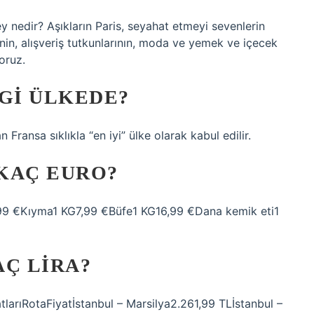
y nedir? Aşıkların Paris, seyahat etmeyi sevenlerin
i’nin, alışveriş tutkunlarının, moda ve yemek ve içecek
oruz.
NGI ÜLKEDE?
 Fransa sıklıkla “en iyi” ülke olarak kabul edilir.
 KAÇ EURO?
99 €Kıyma1 KG7,99 €Büfe1 KG16,99 €Dana kemik eti1
AÇ LIRA?
yatlarıRotaFiyatİstanbul – Marsilya2.261,99 TLİstanbul –