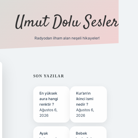
Umut Dolu Sesler
Radyodan ilham alan neşeli hikayeler!
ilbet giriş
SIDEBAR
SON YAZILAR
En yüksek
Kur’an’ın
aura hangi
ikinci ismi
renktir ?
nedir ?
Ağustos 6,
Ağustos 6,
2026
2026
Ayak
Bebek