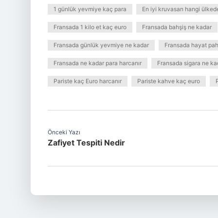
1 günlük yevmiye kaç para
En iyi kruvasan hangi ülked
Fransada 1 kilo et kaç euro
Fransada bahşiş ne kadar
Fransada günlük yevmiye ne kadar
Fransada hayat pah
Fransada ne kadar para harcanır
Fransada sigara ne ka
Pariste kaç Euro harcanır
Pariste kahve kaç euro
Önceki Yazı
Zafiyet Tespiti Nedir