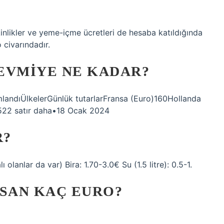
inlikler ve yeme-içme ücretleri de hesaba katıldığında
 civarındadır.
EVMIYE NE KADAR?
mlandıÜlkelerGünlük tutarlarFransa (Euro)160Hollanda
15522 satır daha•18 Ocak 2024
R?
olanlar da var) Bira: 1.70-3.0€ Su (1.5 litre): 0.5-1.
ASAN KAÇ EURO?