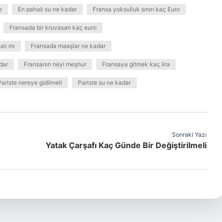
e
En pahalı su ne kadar
Fransa yoksulluk sınırı kaç Euro
Fransada bir kruvasan kaç euro
alı mı
Fransada maaşlar ne kadar
dar
Fransanın neyi meşhur
Fransaya gitmek kaç lira
Pariste nereye gidilmeli
Pariste su ne kadar
Sonraki Yazı
Yatak Çarşafı Kaç Günde Bir Değiştirilmeli