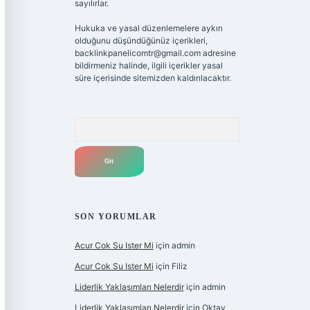
sayılırlar.
Hukuka ve yasal düzenlemelere aykırı
olduğunu düşündüğünüz içerikleri,
backlinkpanelicomtr@gmail.com
adresine
bildirmeniz halinde, ilgili içerikler yasal
süre içerisinde sitemizden kaldırılacaktır.
Arama
SON YORUMLAR
Acur Cok Su Ister Mi
için
admin
Acur Cok Su Ister Mi
için
Filiz
Liderlik Yaklaşımları Nelerdir
için
admin
Liderlik Yaklaşımları Nelerdir
için
Oktay