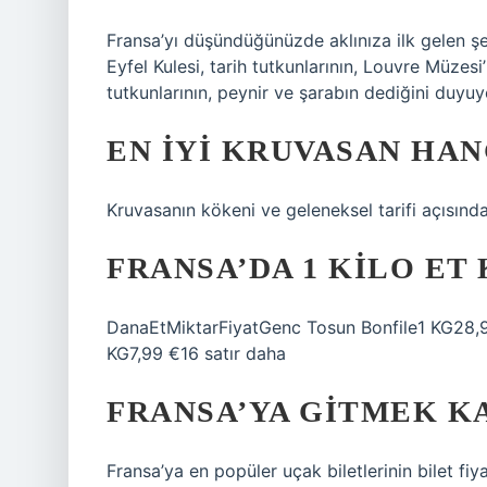
Fransa’yı düşündüğünüzde aklınıza ilk gelen şe
Eyfel Kulesi, tarih tutkunlarının, Louvre Müzes
tutkunlarının, peynir ve şarabın dediğini duyuy
EN IYI KRUVASAN HA
Kruvasanın kökeni ve geleneksel tarifi açısından
FRANSA’DA 1 KILO ET
DanaEtMiktarFiyatGenc Tosun Bonfile1 KG28,
KG7,99 €16 satır daha
FRANSA’YA GITMEK K
Fransa’ya en popüler uçak biletlerinin bilet fi