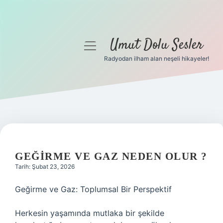
Umut Dolu Sesler
menüyü
aç
Radyodan ilham alan neşeli hikayeler!
Anasayfa
Gizlilik Politikası
Yasal Uyarı
Hakkımızda
GEĞIRME VE GAZ NEDEN OLUR ?
Tarih: Şubat 23, 2026
Geğirme ve Gaz: Toplumsal Bir Perspektif
Herkesin yaşamında mutlaka bir şekilde