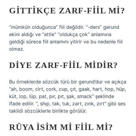
GITTIKÇE ZARF-FIIL MI?
“mümkün olduğunca” fiil değildir. “-ders” gerund
ekini aldığı ve “attle” “oldukça çok” anlamına
geldiği sürece fiil anlamını yitirir ve bu nedenle fiil
olmaz.
DIYE ZARF-FIIL MIDIR?
Bu örneklerde sözcük türü bir gerund’dur ve açıkça
“ah, boom, cirt, cork, cup, çıt, gaak, hart, hop, hüp,
küt, lop, lüp, pat, pır, pıt, şak, smack” şeklinde
ifade edilir. “, shıp, tak, tuk, zart, zınk, zırt” gibi ses
taklidi sözcüklerle birlikte görülür.
RÜYA ISIM MI FIIL MI?