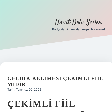
Umut Dolu Sesler
menüyü
aç
Radyodan ilham alan neşeli hikayeler!
Anasayfa
Gizlilik Politikası
Yasal Uyarı
Hakkımızda
GELDIK KELIMESI ÇEKIMLI FIIL
MIDIR
Tarih: Temmuz 20, 2025
ÇEKIMLI FIIL