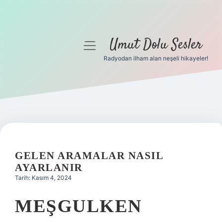
Umut Dolu Sesler
menüyü
aç
Radyodan ilham alan neşeli hikayeler!
Anasayfa
Gizlilik Politikası
Yasal Uyarı
Hakkımızda
GELEN ARAMALAR NASIL
AYARLANIR
Tarih: Kasım 4, 2024
MEŞGULKEN