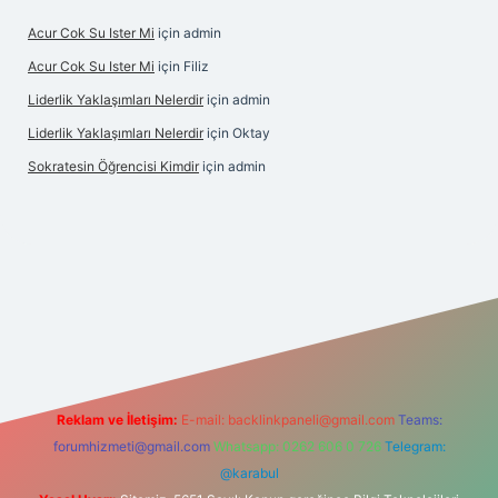
Acur Cok Su Ister Mi
için
admin
Acur Cok Su Ister Mi
için
Filiz
Liderlik Yaklaşımları Nelerdir
için
admin
Liderlik Yaklaşımları Nelerdir
için
Oktay
Sokratesin Öğrencisi Kimdir
için
admin
bet giriş
Reklam ve İletişim:
E-mail:
backlinkpaneli@gmail.com
Teams:
forumhizmeti@gmail.com
Whatsapp: 0262 606 0 726
Telegram:
@karabul