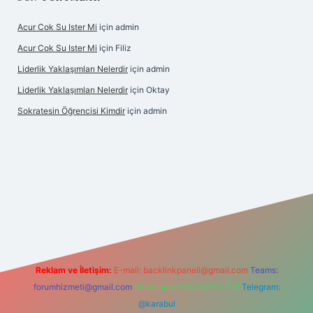
Acur Cok Su Ister Mi
için
admin
Acur Cok Su Ister Mi
için
Filiz
Liderlik Yaklaşımları Nelerdir
için
admin
Liderlik Yaklaşımları Nelerdir
için
Oktay
Sokratesin Öğrencisi Kimdir
için
admin
ilbet giriş
Reklam ve İletişim:
E-mail:
backlinkpaneli@gmail.com
Teams:
forumhizmeti@gmail.com
Whatsapp: 0262 606 0 726
Telegram:
@karabul