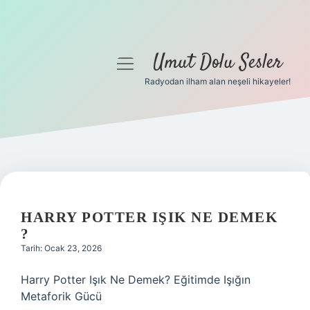
Umut Dolu Sesler
menüyü
aç
Radyodan ilham alan neşeli hikayeler!
Anasayfa
Gizlilik Politikası
Yasal Uyarı
Hakkımızda
HARRY POTTER IŞIK NE DEMEK
?
Tarih: Ocak 23, 2026
Harry Potter Işık Ne Demek? Eğitimde Işığın
Metaforik Gücü