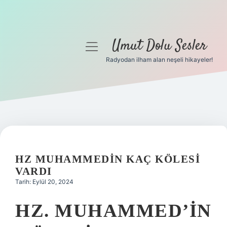
Umut Dolu Sesler
menüyü
aç
Radyodan ilham alan neşeli hikayeler!
Anasayfa
Gizlilik Politikası
Yasal Uyarı
Hakkımızda
HZ MUHAMMEDIN KAÇ KÖLESI
VARDI
Tarih: Eylül 20, 2024
HZ. MUHAMMED’IN