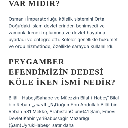
VAR MIDIR?
Osmanlı İmparatorluğu kölelik sistemini Orta
Doğu’daki İslam devletlerinden benimsedi ve
zamanla kendi toplumuna ve devlet hayatına
uyarladı ve entegre etti. Köleler genellikle hükümet
ve ordu hizmetinde, özellikle sarayda kullanılırdı.
PEYGAMBER
EFENDIMIZIN DEDESI
KÖLE IKEN ISMI NEDIR?
Bilâl-i HabeşîSahabe ve Müezzin Bilal-i Habeşî Bilal
bin Rebah بلال الحبشيDoğumEbu Abdullah Bilâl bin
Rebah 581 Mekke, ArabistanÖlüm641 Şam, Emevi
DevletiKabir yeriBabussağir Mezarlığı
(Şam)UyrukHabeş4 satır daha