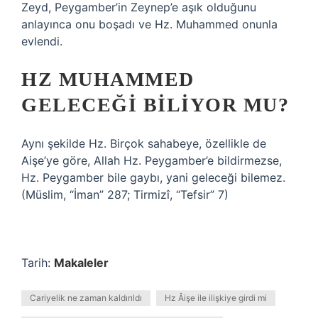
Zeyd, Peygamber’in Zeynep’e aşık olduğunu
anlayınca onu boşadı ve Hz. Muhammed onunla
evlendi.
HZ MUHAMMED
GELECEĞI BILIYOR MU?
Aynı şekilde Hz. Birçok sahabeye, özellikle de
Aişe’ye göre, Allah Hz. Peygamber’e bildirmezse,
Hz. Peygamber bile gaybı, yani geleceği bilemez.
(Müslim, “İman” 287; Tirmizî, “Tefsir” 7)
Tarih:
Makaleler
Cariyelik ne zaman kaldırıldı
Hz Âişe ile ilişkiye girdi mi