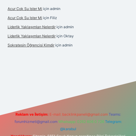
Acur Cok Su Ister Mi
için
admin
Acur Cok Su Ister Mi
için
Filiz
Liderlik Yaklaşımları Nelerdir
için
admin
Liderlik Yaklaşımları Nelerdir
için
Oktay
Sokratesin Öğrencisi Kimdir
için
admin
et giriş
Reklam ve İletişim:
E-mail:
backlinkpaneli@gmail.com
Teams:
forumhizmeti@gmail.com
Whatsapp: 0262 606 0 726
Telegram:
@karabul