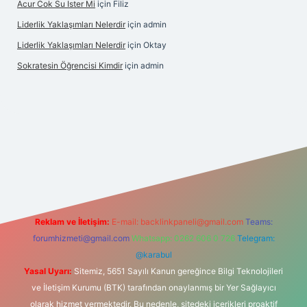
Acur Cok Su Ister Mi
için
Filiz
Liderlik Yaklaşımları Nelerdir
için
admin
Liderlik Yaklaşımları Nelerdir
için
Oktay
Sokratesin Öğrencisi Kimdir
için
admin
t giriş
Reklam ve İletişim:
E-mail:
backlinkpaneli@gmail.com
Teams:
forumhizmeti@gmail.com
Whatsapp: 0262 606 0 726
Telegram:
@karabul
Yasal Uyarı:
Sitemiz, 5651 Sayılı Kanun gereğince Bilgi Teknolojileri
ve İletişim Kurumu (BTK) tarafından onaylanmış bir Yer Sağlayıcı
olarak hizmet vermektedir. Bu nedenle, sitedeki içerikleri proaktif