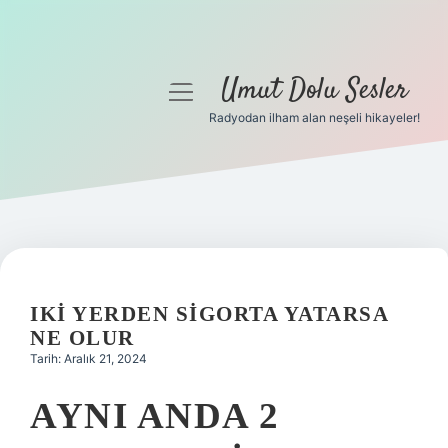
Umut Dolu Sesler
menüyü
aç
Radyodan ilham alan neşeli hikayeler!
Anasayfa
Gizlilik Politikası
Yasal Uyarı
Hakkımızda
IKI YERDEN SIGORTA YATARSA
NE OLUR
Tarih: Aralık 21, 2024
AYNI ANDA 2