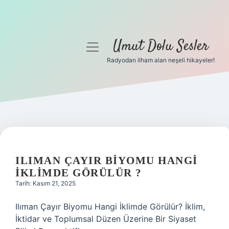
Umut Dolu Sesler
menüyü
aç
Radyodan ilham alan neşeli hikayeler!
Anasayfa
Gizlilik Politikası
Yasal Uyarı
Hakkımızda
ILIMAN ÇAYIR BIYOMU HANGI
IKLIMDE GÖRÜLÜR ?
Tarih: Kasım 21, 2025
Ilıman Çayır Biyomu Hangi İklimde Görülür? İklim,
İktidar ve Toplumsal Düzen Üzerine Bir Siyaset