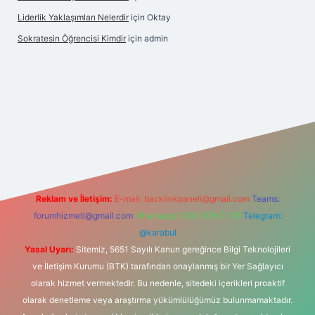
Liderlik Yaklaşımları Nelerdir
için
Oktay
Sokratesin Öğrencisi Kimdir
için
admin
bet giriş
Reklam ve İletişim:
E-mail:
backlinkpaneli@gmail.com
Teams:
forumhizmeti@gmail.com
Whatsapp: 0262 606 0 726
Telegram:
@karabul
Yasal Uyarı:
Sitemiz, 5651 Sayılı Kanun gereğince Bilgi Teknolojileri
ve İletişim Kurumu (BTK) tarafından onaylanmış bir Yer Sağlayıcı
olarak hizmet vermektedir. Bu nedenle, sitedeki içerikleri proaktif
olarak denetleme veya araştırma yükümlülüğümüz bulunmamaktadır.