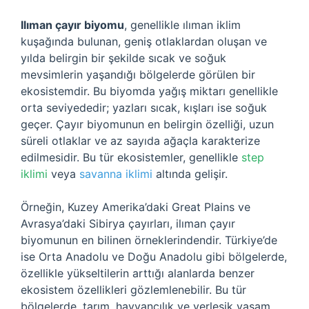
Ilıman çayır biyomu
, genellikle ılıman iklim
kuşağında bulunan, geniş otlaklardan oluşan ve
yılda belirgin bir şekilde sıcak ve soğuk
mevsimlerin yaşandığı bölgelerde görülen bir
ekosistemdir. Bu biyomda yağış miktarı genellikle
orta seviyededir; yazları sıcak, kışları ise soğuk
geçer. Çayır biyomunun en belirgin özelliği, uzun
süreli otlaklar ve az sayıda ağaçla karakterize
edilmesidir. Bu tür ekosistemler, genellikle
step
iklimi
veya
savanna iklimi
altında gelişir.
Örneğin, Kuzey Amerika’daki Great Plains ve
Avrasya’daki Sibirya çayırları, ilıman çayır
biyomunun en bilinen örneklerindendir. Türkiye’de
ise Orta Anadolu ve Doğu Anadolu gibi bölgelerde,
özellikle yükseltilerin arttığı alanlarda benzer
ekosistem özellikleri gözlemlenebilir. Bu tür
bölgelerde, tarım, hayvancılık ve yerleşik yaşam