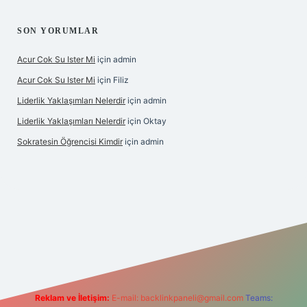
SON YORUMLAR
Acur Cok Su Ister Mi
için
admin
Acur Cok Su Ister Mi
için
Filiz
Liderlik Yaklaşımları Nelerdir
için
admin
Liderlik Yaklaşımları Nelerdir
için
Oktay
Sokratesin Öğrencisi Kimdir
için
admin
lbet giriş
Reklam ve İletişim:
E-mail:
backlinkpaneli@gmail.com
Teams: