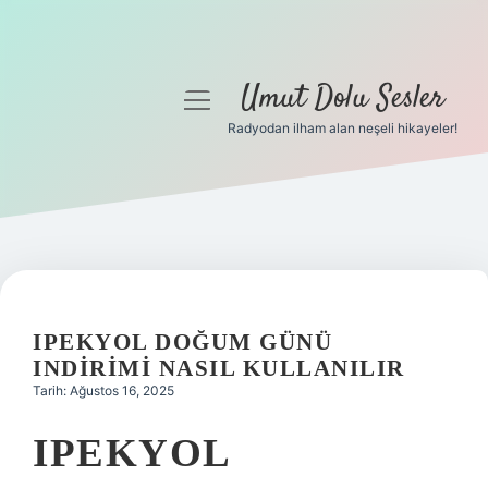
Umut Dolu Sesler
menüyü
aç
Radyodan ilham alan neşeli hikayeler!
Anasayfa
Gizlilik Politikası
Yasal Uyarı
Hakkımızda
IPEKYOL DOĞUM GÜNÜ
INDIRIMI NASIL KULLANILIR
Tarih: Ağustos 16, 2025
IPEKYOL