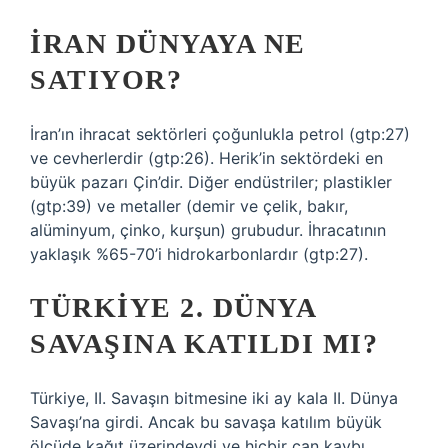
İRAN DÜNYAYA NE
SATIYOR?
İran’ın ihracat sektörleri çoğunlukla petrol (gtp:27)
ve cevherlerdir (gtp:26). Herik’in sektördeki en
büyük pazarı Çin’dir. Diğer endüstriler; plastikler
(gtp:39) ve metaller (demir ve çelik, bakır,
alüminyum, çinko, kurşun) grubudur. İhracatının
yaklaşık %65-70’i hidrokarbonlardır (gtp:27).
TÜRKIYE 2. DÜNYA
SAVAŞINA KATILDI MI?
Türkiye, II. Savaşın bitmesine iki ay kala II. Dünya
Savaşı’na girdi. Ancak bu savaşa katılım büyük
ölçüde kağıt üzerindeydi ve hiçbir can kaybı