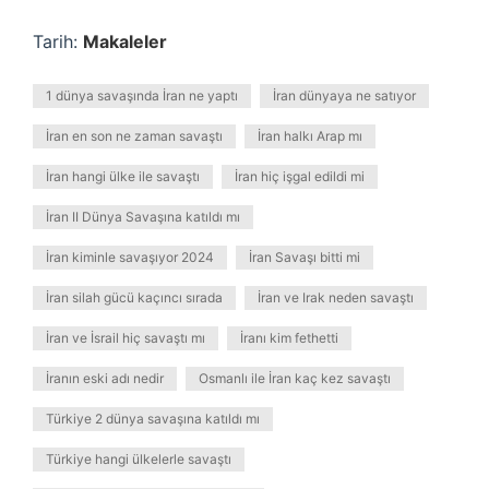
Tarih:
Makaleler
1 dünya savaşında İran ne yaptı
İran dünyaya ne satıyor
İran en son ne zaman savaştı
İran halkı Arap mı
İran hangi ülke ile savaştı
İran hiç işgal edildi mi
İran II Dünya Savaşına katıldı mı
İran kiminle savaşıyor 2024
İran Savaşı bitti mi
İran silah gücü kaçıncı sırada
İran ve Irak neden savaştı
İran ve İsrail hiç savaştı mı
İranı kim fethetti
İranın eski adı nedir
Osmanlı ile İran kaç kez savaştı
Türkiye 2 dünya savaşına katıldı mı
Türkiye hangi ülkelerle savaştı