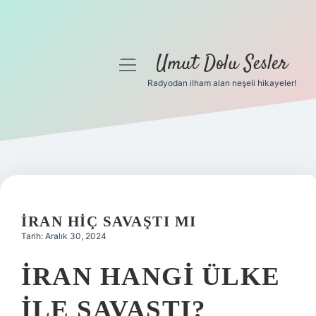
Umut Dolu Sesler
menüyü
aç
Radyodan ilham alan neşeli hikayeler!
Anasayfa
Gizlilik Politikası
Yasal Uyarı
Hakkımızda
İRAN HIÇ SAVAŞTI MI
Tarih: Aralık 30, 2024
İRAN HANGI ÜLKE
ILE SAVAŞTI?