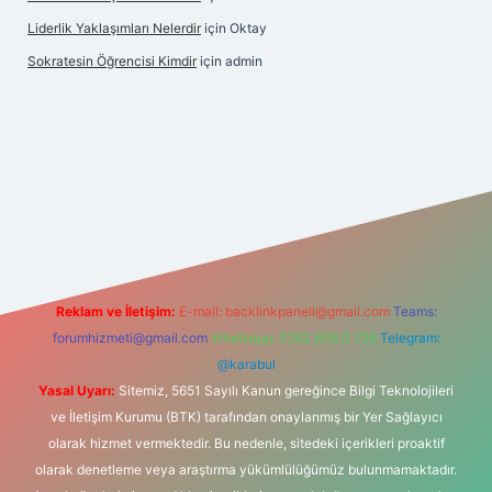
Liderlik Yaklaşımları Nelerdir
için
Oktay
Sokratesin Öğrencisi Kimdir
için
admin
ilbet giriş
Reklam ve İletişim:
E-mail:
backlinkpaneli@gmail.com
Teams:
forumhizmeti@gmail.com
Whatsapp: 0262 606 0 726
Telegram:
@karabul
Yasal Uyarı:
Sitemiz, 5651 Sayılı Kanun gereğince Bilgi Teknolojileri
ve İletişim Kurumu (BTK) tarafından onaylanmış bir Yer Sağlayıcı
olarak hizmet vermektedir. Bu nedenle, sitedeki içerikleri proaktif
olarak denetleme veya araştırma yükümlülüğümüz bulunmamaktadır.