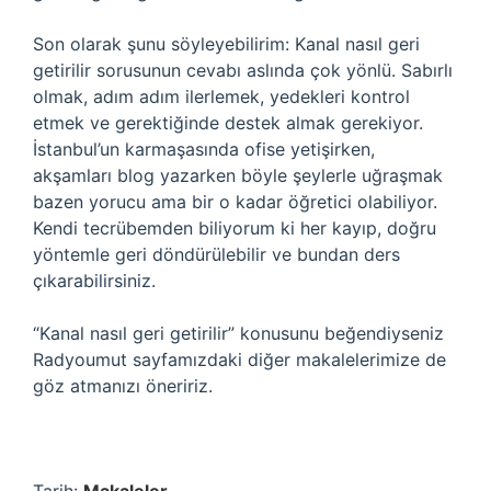
Son olarak şunu söyleyebilirim: Kanal nasıl geri
getirilir sorusunun cevabı aslında çok yönlü. Sabırlı
olmak, adım adım ilerlemek, yedekleri kontrol
etmek ve gerektiğinde destek almak gerekiyor.
İstanbul’un karmaşasında ofise yetişirken,
akşamları blog yazarken böyle şeylerle uğraşmak
bazen yorucu ama bir o kadar öğretici olabiliyor.
Kendi tecrübemden biliyorum ki her kayıp, doğru
yöntemle geri döndürülebilir ve bundan ders
çıkarabilirsiniz.
“Kanal nasıl geri getirilir” konusunu beğendiyseniz
Radyoumut sayfamızdaki diğer makalelerimize de
göz atmanızı öneririz.