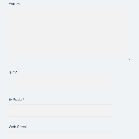
Yorum
İsim*
E-Posta*
Web Sitesi