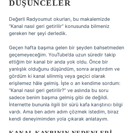
DÜŞÜNCELER
Değerli Radyoumut okurları, bu makalemizde
“Kanal nasıl geri getirilir” konusunda bilmeniz
gereken her şeyi derledik.
Geçen hafta başıma gelen bir şeyden bahsetmeden
geçemeyeceğim. YouTube’da uzun süredir takip
ettiğim bir kanal bir anda yok oldu. Önce bir
yanlışlık olduğunu düşündüm, sonra araştırdım ve
gördüm ki kanal silinmiş veya geçici olarak
erişilemez hâle gelmiş. İşte o an kendime sordum:
“Kanal nasıl geri getirilir?” ve aslında bu soru
sadece benim başıma gelmiş gibi de değildi.
İnternette bununla ilgili bir sürü kafa karıştırıcı bilgi
vardı. Ama ben adım adım çözmek istedim, biraz
kendi deneyimimden yola çıkarak anlatayım.