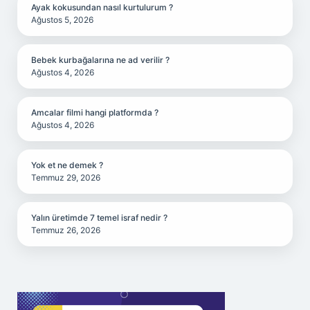
Ayak kokusundan nasıl kurtulurum ?
Ağustos 5, 2026
Bebek kurbağalarına ne ad verilir ?
Ağustos 4, 2026
Amcalar filmi hangi platformda ?
Ağustos 4, 2026
Yok et ne demek ?
Temmuz 29, 2026
Yalın üretimde 7 temel israf nedir ?
Temmuz 26, 2026