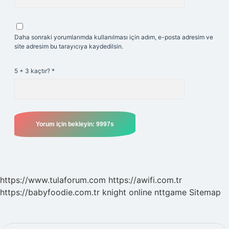
Daha sonraki yorumlarımda kullanılması için adım, e-posta adresim ve
site adresim bu tarayıcıya kaydedilsin.
5 + 3 kaçtır?
*
https://www.tulaforum.com
https://awifi.com.tr
https://babyfoodie.com.tr
knight online
nttgame
Sitemap