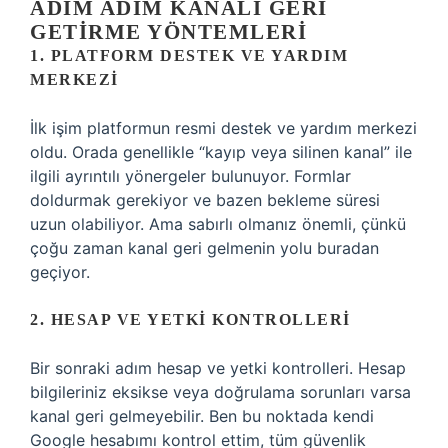
ADIM ADIM KANALI GERI
GETIRME YÖNTEMLERI
1. PLATFORM DESTEK VE YARDIM
MERKEZI
İlk işim platformun resmi destek ve yardım merkezi
oldu. Orada genellikle “kayıp veya silinen kanal” ile
ilgili ayrıntılı yönergeler bulunuyor. Formlar
doldurmak gerekiyor ve bazen bekleme süresi
uzun olabiliyor. Ama sabırlı olmanız önemli, çünkü
çoğu zaman kanal geri gelmenin yolu buradan
geçiyor.
2. HESAP VE YETKI KONTROLLERI
Bir sonraki adım hesap ve yetki kontrolleri. Hesap
bilgileriniz eksikse veya doğrulama sorunları varsa
kanal geri gelmeyebilir. Ben bu noktada kendi
Google hesabımı kontrol ettim, tüm güvenlik