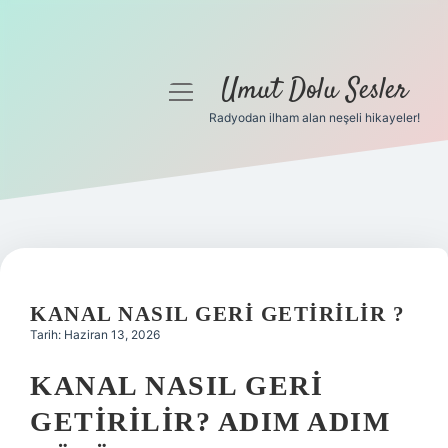
Umut Dolu Sesler
menüyü
aç
Radyodan ilham alan neşeli hikayeler!
Anasayfa
Gizlilik Politikası
Yasal Uyarı
Hakkımızda
KANAL NASIL GERI GETIRILIR ?
Tarih: Haziran 13, 2026
KANAL NASIL GERI
GETIRILIR? ADIM ADIM