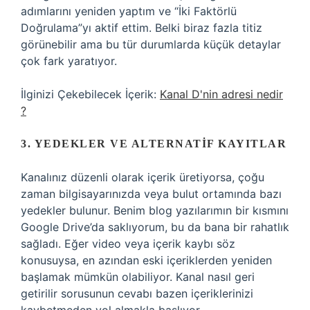
adımlarını yeniden yaptım ve “İki Faktörlü
Doğrulama”yı aktif ettim. Belki biraz fazla titiz
görünebilir ama bu tür durumlarda küçük detaylar
çok fark yaratıyor.
İlginizi Çekebilecek İçerik:
Kanal D'nin adresi nedir
?
3. YEDEKLER VE ALTERNATIF KAYITLAR
Kanalınız düzenli olarak içerik üretiyorsa, çoğu
zaman bilgisayarınızda veya bulut ortamında bazı
yedekler bulunur. Benim blog yazılarımın bir kısmını
Google Drive’da saklıyorum, bu da bana bir rahatlık
sağladı. Eğer video veya içerik kaybı söz
konusuysa, en azından eski içeriklerden yeniden
başlamak mümkün olabiliyor. Kanal nasıl geri
getirilir sorusunun cevabı bazen içeriklerinizi