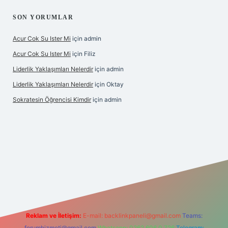
SON YORUMLAR
Acur Cok Su Ister Mi
için
admin
Acur Cok Su Ister Mi
için
Filiz
Liderlik Yaklaşımları Nelerdir
için
admin
Liderlik Yaklaşımları Nelerdir
için
Oktay
Sokratesin Öğrencisi Kimdir
için
admin
 giriş
Reklam ve İletişim:
E-mail:
backlinkpaneli@gmail.com
Teams:
forumhizmeti@gmail.com
Whatsapp: 0262 606 0 726
Telegram: