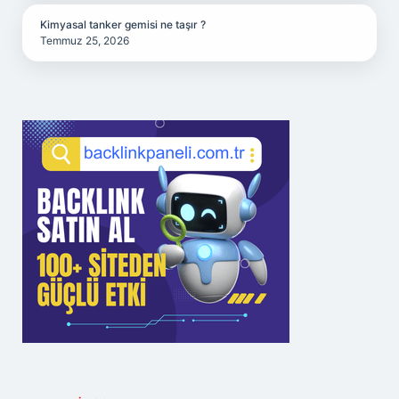
Kimyasal tanker gemisi ne taşır ?
Temmuz 25, 2026