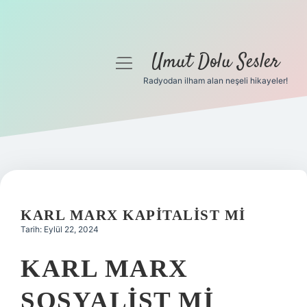
Umut Dolu Sesler
menüyü
aç
Radyodan ilham alan neşeli hikayeler!
Anasayfa
Gizlilik Politikası
Yasal Uyarı
Hakkımızda
KARL MARX KAPITALIST MI
Tarih: Eylül 22, 2024
KARL MARX
SOSYALIST MI