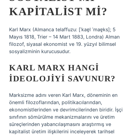
KAPITALIST MI?
Karl Marx (Almanca telaffuzu: [ˈkaɐ̯l ˈmaɐ̯ks]; 5
Mayıs 1818, Trier – 14 Mart 1883, Londra) Alman
filozof, siyasal ekonomist ve 19. yüzyıl bilimsel
sosyalizminin kurucusudur.
KARL MARX HANGI
IDEOLOJIYI SAVUNUR?
Marksizme adını veren Karl Marx, döneminin en
önemli filozoflarından, politikacılarından,
ekonomistlerinden ve devrimcilerinden biridir. İşçi
sınıfının sömürülme mekanizmalarını ve üretim
süreçlerinden yabancılaşmasını araştırmış ve
kapitalist üretim ilişkilerini inceleyerek tarihsel