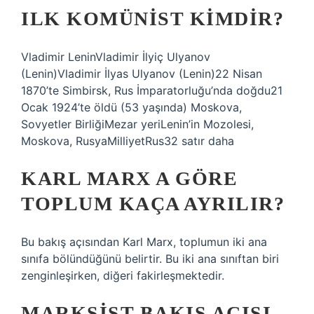
ILK KOMÜNIST KIMDIR?
Vladimir LeninVladimir İlyiç Ulyanov
(Lenin)Vladimir İlyas Ulyanov (Lenin)22 Nisan
1870’te Simbirsk, Rus İmparatorluğu’nda doğdu21
Ocak 1924’te öldü (53 yaşında) Moskova,
Sovyetler BirliğiMezar yeriLenin’in Mozolesi,
Moskova, RusyaMilliyetRus32 satır daha
KARL MARX A GÖRE
TOPLUM KAÇA AYRILIR?
Bu bakış açısından Karl Marx, toplumun iki ana
sınıfa bölündüğünü belirtir. Bu iki ana sınıftan biri
zenginleşirken, diğeri fakirleşmektedir.
MARKSIST BAKIŞ AÇISI