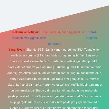
iş
Reklam ve İletişim:
E-mail:
backlinkpaneli@gmail.com
Teams:
forumhizmeti@gmail.com
Whatsapp: 0262 606 0 726
Telegram:
@karabul
Yasal Uyarı:
Sitemiz, 5651 Sayılı Kanun gereğince Bilgi Teknolojileri
ve İletişim Kurumu (BTK) tarafından onaylanmış bir Yer Sağlayıcı
olarak hizmet vermektedir. Bu nedenle, sitedeki içerikleri proaktif
olarak denetleme veya araştırma yükümlülüğümüz bulunmamaktadır.
Ancak, üyelerimiz yazdıkları içeriklerin sorumluluğunu taşımakta olup,
siteye üye olarak bu sorumluluğu kabul etmiş sayılırlar. Bu internet
sitesi, herhangi bir marka, kurum veya şahıs şirketi ile hiçbir bağlantısı
bulunmamaktadır. Sitede yalnızca kendi hazırladığımız makaleler
paylaşılmaktadır. Burada yer alan içerikler haber niteliği taşımamakta
olup, gerçek kurum ve kişiler hakkında paylaşım yapılmamaktadır.
Gerçek kurum ve kişiler ile isim benzerlikleri tamamen tesadüfidir.