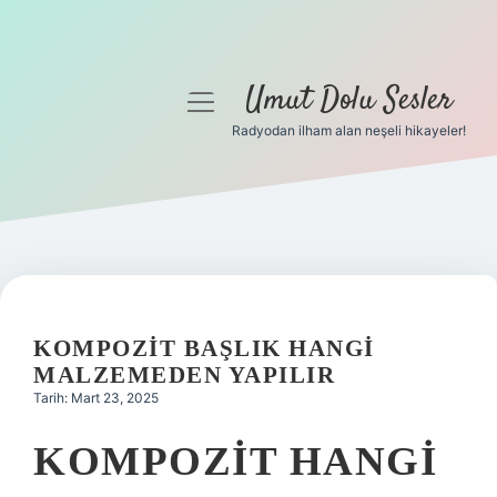
Umut Dolu Sesler
menüyü
aç
Radyodan ilham alan neşeli hikayeler!
Anasayfa
Gizlilik Politikası
Yasal Uyarı
Hakkımızda
KOMPOZIT BAŞLIK HANGI
MALZEMEDEN YAPILIR
Tarih: Mart 23, 2025
KOMPOZIT HANGI