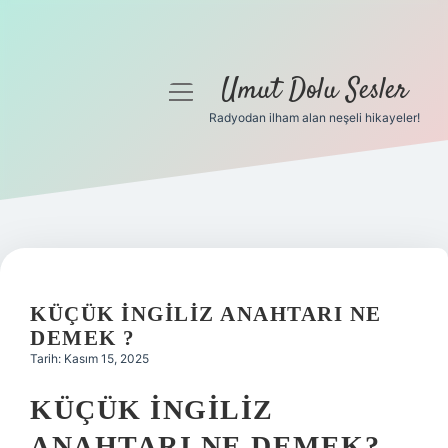
Umut Dolu Sesler
menüyü
aç
Radyodan ilham alan neşeli hikayeler!
Anasayfa
Gizlilik Politikası
Yasal Uyarı
Hakkımızda
KÜÇÜK İNGILIZ ANAHTARI NE
DEMEK ?
Tarih: Kasım 15, 2025
KÜÇÜK İNGILIZ
ANAHTARI NE DEMEK?