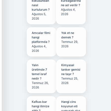
kokusundan
kurbağalarına
nasıl
ne ad verilir ?
kurtulurum ?
Ağustos 4,
Ağustos 5,
2026
2026
Amcalar filmi
Yok et ne
hangi
demek ?
platformda ?
Temmuz 29,
Ağustos 4,
2026
2026
Yalın
Kimyasal
üretimde 7
tanker gemisi
temel israf
ne taşır ?
nedir ?
Temmuz 25,
Temmuz 26,
2026
2026
Kafkas bar
Hangi cins
hangi ilimize
koyunun eti
aittir ?
yumuşak olur