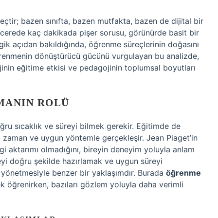
tir; bazen sınıfta, bazen mutfakta, bazen de dijital bir
ncerede kaç dakikada pişer sorusu, görünürde basit bir
gik açıdan bakıldığında, öğrenme süreçlerinin doğasını
renmenin dönüştürücü gücünü vurgulayan bu analizde,
inin eğitime etkisi ve pedagojinin toplumsal boyutları
MANIN ROLÜ
ğru sıcaklık ve süreyi bilmek gerekir. Eğitimde de
sı zaman ve uygun yöntemle gerçekleşir. Jean Piaget’in
ilgi aktarımı olmadığını, bireyin deneyim yoluyla anlam
eyi doğru şekilde hazırlamak ve uygun süreyi
 yönetmesiyle benzer bir yaklaşımdır. Burada
öğrenme
k öğrenirken, bazıları gözlem yoluyla daha verimli