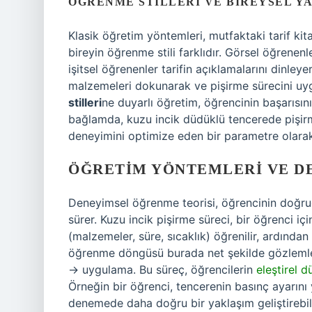
ÖĞRENME STILLERI VE BIREYSEL Y
Klasik öğretim yöntemleri, mutfaktaki tarif ki
bireyin öğrenme stili farklıdır. Görsel öğrenenl
işitsel öğrenenler tarifin açıklamalarını dinleye
malzemeleri dokunarak ve pişirme sürecini uy
stilleri
ne duyarlı öğretim, öğrencinin başarısını
bağlamda, kuzu incik düdüklü tencerede pişirm
deneyimini optimize eden bir parametre olarak 
ÖĞRETIM YÖNTEMLERI VE D
Deneyimsel öğrenme teorisi, öğrencinin doğrud
sürer. Kuzu incik pişirme süreci, bir öğrenci i
(malzemeler, süre, sıcaklık) öğrenilir, ardından
öğrenme döngüsü burada net şekilde gözleml
→ uygulama. Bu süreç, öğrencilerin
eleştirel 
Örneğin bir öğrenci, tencerenin basınç ayarını
denemede daha doğru bir yaklaşım geliştirebili