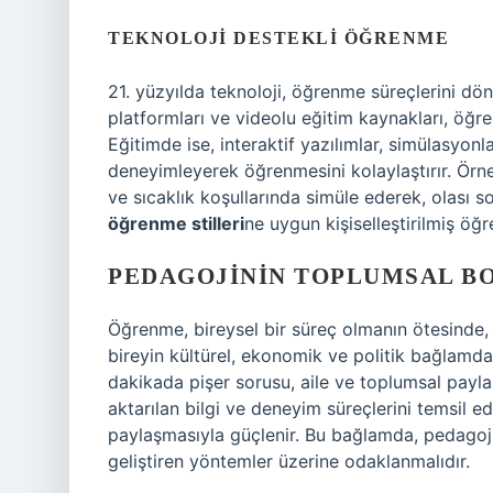
TEKNOLOJI DESTEKLI ÖĞRENME
21. yüzyılda teknoloji, öğrenme süreçlerini dönü
platformları ve videolu eğitim kaynakları, öğr
Eğitimde ise, interaktif yazılımlar, simülasyonla
deneyimleyerek öğrenmesini kolaylaştırır. Örneğ
ve sıcaklık koşullarında simüle ederek, olası s
öğrenme stilleri
ne uygun kişiselleştirilmiş ö
PEDAGOJININ TOPLUMSAL B
Öğrenme, bireysel bir süreç olmanın ötesinde,
bireyin kültürel, ekonomik ve politik bağlamda
dakikada pişer sorusu, aile ve toplumsal payl
aktarılan bilgi ve deneyim süreçlerini temsil ed
paylaşmasıyla güçlenir. Bu bağlamda, pedagoj
geliştiren yöntemler üzerine odaklanmalıdır.