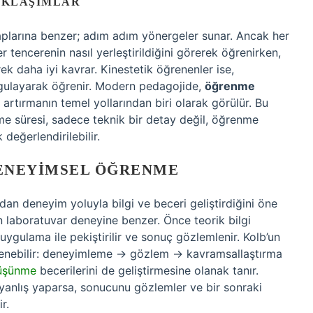
AKLAŞIMLAR
taplarına benzer; adım adım yönergeler sunar. Ancak her
er tencerenin nasıl yerleştirildiğini görerek öğrenirken,
rek daha iyi kavrar. Kinestetik öğrenenler ise,
gulayarak öğrenir. Modern pedagojide,
öğrenme
 artırmanın temel yollarından biri olarak görülür. Bu
e süresi, sadece teknik bir detay değil, öğrenme
değerlendirilebilir.
ENEYIMSEL ÖĞRENME
an deneyim yoluyla bilgi ve beceri geliştirdiğini öne
çin laboratuvar deneyine benzer. Önce teorik bilgi
 uygulama ile pekiştirilir ve sonuç gözlemlenir. Kolb’un
enebilir: deneyimleme → gözlem → kavramsallaştırma
düşünme
becerilerini de geliştirmesine olanak tanır.
 yanlış yaparsa, sonucunu gözlemler ve bir sonraki
r.