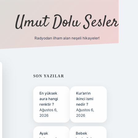
Umut Dolu Sesler
Radyodan ilham alan neşeli hikayeler!
ilbet giriş
SIDEBAR
SON YAZILAR
En yüksek
Kur’an’ın
aura hangi
ikinci ismi
renktir ?
nedir ?
Ağustos 6,
Ağustos 6,
2026
2026
Ayak
Bebek