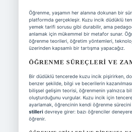
Öğrenme, yaşamın her alanına dokunan bir süreç
platformda gerçekleşir. Kuzu incik düdüklü te
yemek tarifi sorusu gibi durabilir, ama pedago
anlamak için mükemmel bir metafor sunar. Öğ
öğrenme teorileri, öğretim yöntemleri, teknoloj
üzerinden kapsamlı bir tartışma yapacağız.
ÖĞRENME SÜREÇLERI VE ZA
Bir düdüklü tencerede kuzu incik pişirirken, do
benzer şekilde, bilgi ve becerilerin kazanılma
bilişsel gelişim teorisi, öğrenmenin yalnızca b
oluşturduğunu vurgular. Kuzu incik için tencer
ayarlamak, öğrencinin kendi öğrenme sürecini
stilleri
devreye girer: bazı öğrenciler deneyere
öğrenir.