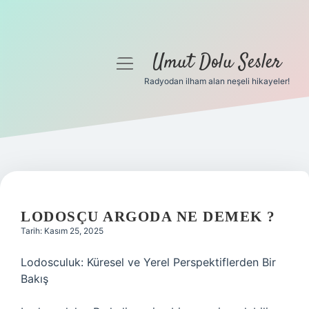
Umut Dolu Sesler
menüyü
aç
Radyodan ilham alan neşeli hikayeler!
Anasayfa
Gizlilik Politikası
Yasal Uyarı
Hakkımızda
LODOSÇU ARGODA NE DEMEK ?
Tarih: Kasım 25, 2025
Lodosculuk: Küresel ve Yerel Perspektiflerden Bir
Bakış