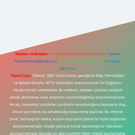
iş
Reklam ve İletişim:
E-mail:
backlinkpaneli@gmail.com
Teams:
forumhizmeti@gmail.com
Whatsapp: 0262 606 0 726
Telegram:
@karabul
Yasal Uyarı:
Sitemiz, 5651 Sayılı Kanun gereğince Bilgi Teknolojileri
ve İletişim Kurumu (BTK) tarafından onaylanmış bir Yer Sağlayıcı
olarak hizmet vermektedir. Bu nedenle, sitedeki içerikleri proaktif
olarak denetleme veya araştırma yükümlülüğümüz bulunmamaktadır.
Ancak, üyelerimiz yazdıkları içeriklerin sorumluluğunu taşımakta olup,
siteye üye olarak bu sorumluluğu kabul etmiş sayılırlar. Bu internet
sitesi, herhangi bir marka, kurum veya şahıs şirketi ile hiçbir bağlantısı
bulunmamaktadır. Sitede yalnızca kendi hazırladığımız makaleler
paylaşılmaktadır. Burada yer alan içerikler haber niteliği taşımamakta