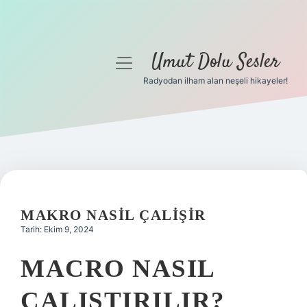
Umut Dolu Sesler
menüyü
aç
Radyodan ilham alan neşeli hikayeler!
Anasayfa
Gizlilik Politikası
Yasal Uyarı
Hakkımızda
MAKRO NASIL ÇALIŞIR
Tarih: Ekim 9, 2024
MACRO NASIL
ÇALIŞTIRILIR?