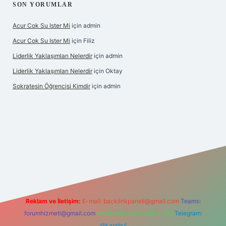
SON YORUMLAR
Acur Cok Su Ister Mi
için
admin
Acur Cok Su Ister Mi
için
Filiz
Liderlik Yaklaşımları Nelerdir
için
admin
Liderlik Yaklaşımları Nelerdir
için
Oktay
Sokratesin Öğrencisi Kimdir
için
admin
bet giriş
Reklam ve İletişim:
E-mail:
backlinkpaneli@gmail.com
Teams:
forumhizmeti@gmail.com
Whatsapp: 0262 606 0 726
Telegram:
@karabul