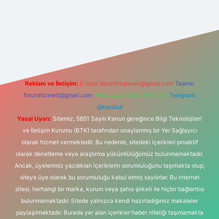
ilbet giriş
Reklam ve İletişim:
E-mail:
backlinkpaneli@gmail.com
Teams:
forumhizmeti@gmail.com
Whatsapp: 0262 606 0 726
Telegram:
@karabul
Yasal Uyarı:
Sitemiz, 5651 Sayılı Kanun gereğince Bilgi Teknolojileri
ve İletişim Kurumu (BTK) tarafından onaylanmış bir Yer Sağlayıcı
olarak hizmet vermektedir. Bu nedenle, sitedeki içerikleri proaktif
olarak denetleme veya araştırma yükümlülüğümüz bulunmamaktadır.
Ancak, üyelerimiz yazdıkları içeriklerin sorumluluğunu taşımakta olup,
siteye üye olarak bu sorumluluğu kabul etmiş sayılırlar. Bu internet
sitesi, herhangi bir marka, kurum veya şahıs şirketi ile hiçbir bağlantısı
bulunmamaktadır. Sitede yalnızca kendi hazırladığımız makaleler
paylaşılmaktadır. Burada yer alan içerikler haber niteliği taşımamakta