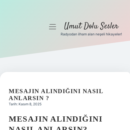
Umut Dolu Sesler
menüyü
aç
Radyodan ilham alan neşeli hikayeler!
Anasayfa
Gizlilik Politikası
Yasal Uyarı
Hakkımızda
MESAJIN ALINDIĞINI NASIL
ANLARSIN ?
Tarih: Kasım 8, 2025
MESAJIN ALINDIĞINI
NASIL ANLARSIN?