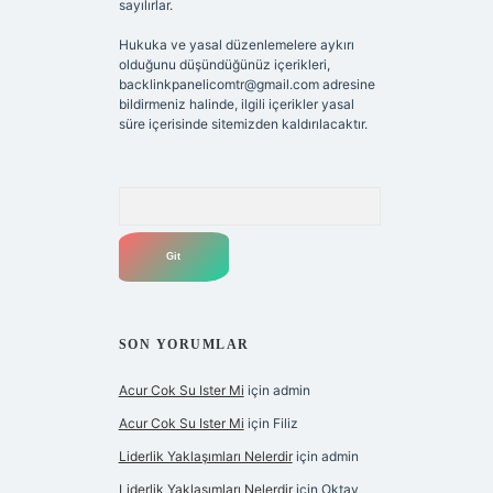
sayılırlar.
Hukuka ve yasal düzenlemelere aykırı
olduğunu düşündüğünüz içerikleri,
backlinkpanelicomtr@gmail.com
adresine
bildirmeniz halinde, ilgili içerikler yasal
süre içerisinde sitemizden kaldırılacaktır.
Arama
SON YORUMLAR
Acur Cok Su Ister Mi
için
admin
Acur Cok Su Ister Mi
için
Filiz
Liderlik Yaklaşımları Nelerdir
için
admin
Liderlik Yaklaşımları Nelerdir
için
Oktay