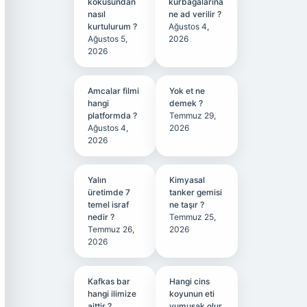
kokusundan
kurbağalarına
nasıl
ne ad verilir ?
kurtulurum ?
Ağustos 4,
Ağustos 5,
2026
2026
Amcalar filmi
Yok et ne
hangi
demek ?
platformda ?
Temmuz 29,
Ağustos 4,
2026
2026
Yalın
Kimyasal
üretimde 7
tanker gemisi
temel israf
ne taşır ?
nedir ?
Temmuz 25,
Temmuz 26,
2026
2026
Kafkas bar
Hangi cins
hangi ilimize
koyunun eti
aittir ?
yumuşak olur