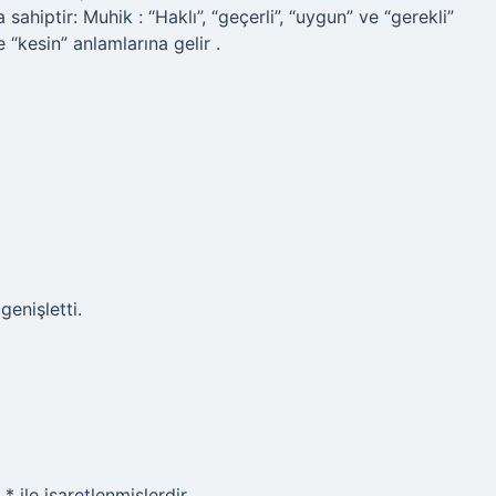
ahiptir: Muhik : “Haklı”, “geçerli”, “uygun” ve “gerekli”
 “kesin” anlamlarına gelir .
genişletti.
r
*
ile işaretlenmişlerdir