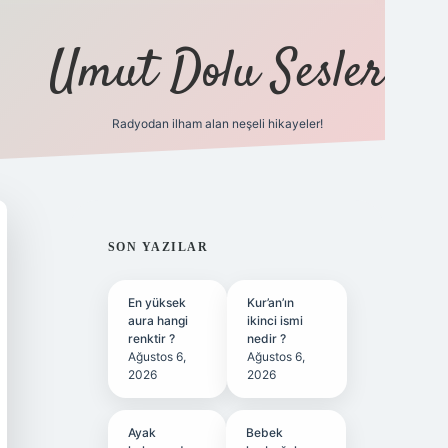
Umut Dolu Sesler
Radyodan ilham alan neşeli hikayeler!
ilbet giriş
SIDEBAR
SON YAZILAR
En yüksek
Kur’an’ın
aura hangi
ikinci ismi
renktir ?
nedir ?
Ağustos 6,
Ağustos 6,
2026
2026
Ayak
Bebek