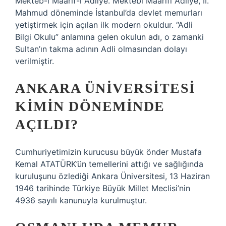
Mekteb-i Maarif-i Adliye. Mektebi Maarifi Adliye, II.
Mahmud döneminde İstanbul’da devlet memurları
yetiştirmek için açılan ilk modern okuldur. “Adli
Bilgi Okulu” anlamına gelen okulun adı, o zamanki
Sultan’ın takma adının Adli olmasından dolayı
verilmiştir.
ANKARA ÜNIVERSITESI
KIMIN DÖNEMINDE
AÇILDI?
Cumhuriyetimizin kurucusu büyük önder Mustafa
Kemal ATATÜRK’ün temellerini attığı ve sağlığında
kuruluşunu özlediği Ankara Üniversitesi, 13 Haziran
1946 tarihinde Türkiye Büyük Millet Meclisi’nin
4936 sayılı kanunuyla kurulmuştur.