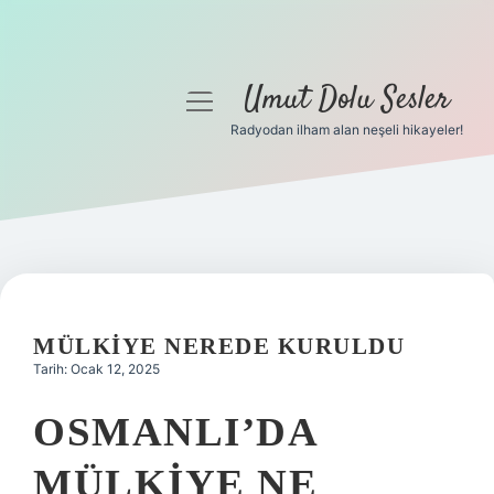
Umut Dolu Sesler
menüyü
aç
Radyodan ilham alan neşeli hikayeler!
Anasayfa
Gizlilik Politikası
Yasal Uyarı
Hakkımızda
MÜLKIYE NEREDE KURULDU
Tarih: Ocak 12, 2025
OSMANLI’DA
MÜLKIYE NE