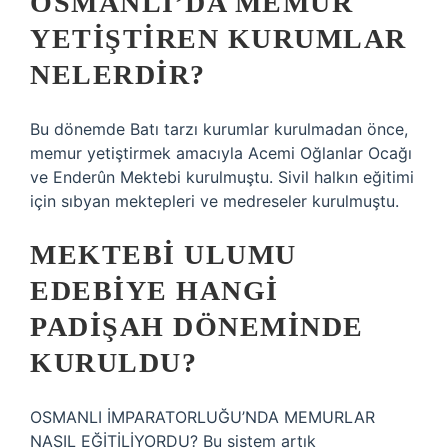
OSMANLI’DA MEMUR
YETIŞTIREN KURUMLAR
NELERDIR?
Bu dönemde Batı tarzı kurumlar kurulmadan önce,
memur yetiştirmek amacıyla Acemi Oğlanlar Ocağı
ve Enderûn Mektebi kurulmuştu. Sivil halkın eğitimi
için sıbyan mektepleri ve medreseler kurulmuştu.
MEKTEBI ULUMU
EDEBIYE HANGI
PADIŞAH DÖNEMINDE
KURULDU?
OSMANLI İMPARATORLUĞU’NDA MEMURLAR
NASIL EĞİTİLİYORDU? Bu sistem artık