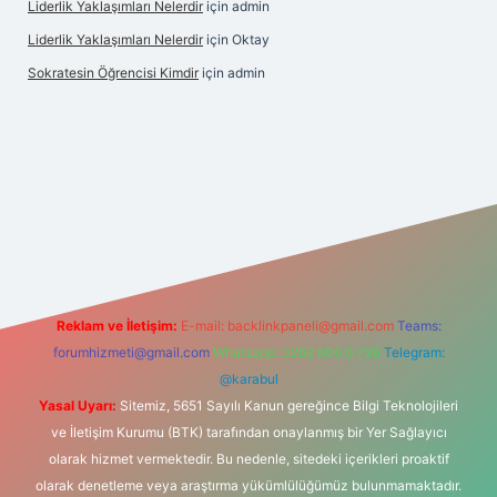
Liderlik Yaklaşımları Nelerdir
için
admin
Liderlik Yaklaşımları Nelerdir
için
Oktay
Sokratesin Öğrencisi Kimdir
için
admin
et giriş
Reklam ve İletişim:
E-mail:
backlinkpaneli@gmail.com
Teams:
forumhizmeti@gmail.com
Whatsapp: 0262 606 0 726
Telegram:
@karabul
Yasal Uyarı:
Sitemiz, 5651 Sayılı Kanun gereğince Bilgi Teknolojileri
ve İletişim Kurumu (BTK) tarafından onaylanmış bir Yer Sağlayıcı
olarak hizmet vermektedir. Bu nedenle, sitedeki içerikleri proaktif
olarak denetleme veya araştırma yükümlülüğümüz bulunmamaktadır.