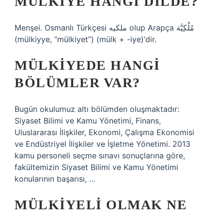
MÜLKIYE HANGI DILDE?
Menşei. Osmanlı Türkçesi ملكيه‎ olup Arapça مُلْكِيَّة‎
(mülkiyye, “mülkiyet”) (mülk + -iye)’dir.
MÜLKIYEDE HANGI
BÖLÜMLER VAR?
Bugün okulumuz altı bölümden oluşmaktadır:
Siyaset Bilimi ve Kamu Yönetimi, Finans,
Uluslararası İlişkiler, Ekonomi, Çalışma Ekonomisi
ve Endüstriyel İlişkiler ve İşletme Yönetimi. 2013
kamu personeli seçme sınavı sonuçlarına göre,
fakültemizin Siyaset Bilimi ve Kamu Yönetimi
konularının başarısı, …
MÜLKIYELI OLMAK NE