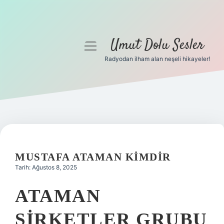
Umut Dolu Sesler
menüyü
aç
Radyodan ilham alan neşeli hikayeler!
Anasayfa
Gizlilik Politikası
Yasal Uyarı
Hakkımızda
MUSTAFA ATAMAN KIMDIR
Tarih: Ağustos 8, 2025
ATAMAN
ŞIRKETLER GRUBU