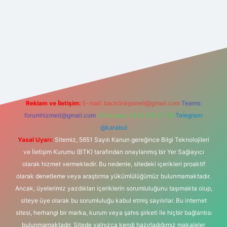
lbet giriş
Reklam ve İletişim:
E-mail:
backlinkpaneli@gmail.com
Teams:
forumhizmeti@gmail.com
Whatsapp: 0262 606 0 726
Telegram:
@karabul
Yasal Uyarı:
Sitemiz, 5651 Sayılı Kanun gereğince Bilgi Teknolojileri
ve İletişim Kurumu (BTK) tarafından onaylanmış bir Yer Sağlayıcı
olarak hizmet vermektedir. Bu nedenle, sitedeki içerikleri proaktif
olarak denetleme veya araştırma yükümlülüğümüz bulunmamaktadır.
Ancak, üyelerimiz yazdıkları içeriklerin sorumluluğunu taşımakta olup,
siteye üye olarak bu sorumluluğu kabul etmiş sayılırlar. Bu internet
sitesi, herhangi bir marka, kurum veya şahıs şirketi ile hiçbir bağlantısı
bulunmamaktadır. Sitede yalnızca kendi hazırladığımız makaleler