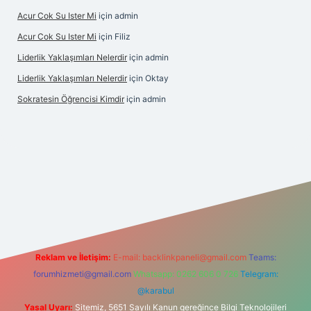
Acur Cok Su Ister Mi
için
admin
Acur Cok Su Ister Mi
için
Filiz
Liderlik Yaklaşımları Nelerdir
için
admin
Liderlik Yaklaşımları Nelerdir
için
Oktay
Sokratesin Öğrencisi Kimdir
için
admin
ilbet giriş
Reklam ve İletişim:
E-mail:
backlinkpaneli@gmail.com
Teams:
forumhizmeti@gmail.com
Whatsapp: 0262 606 0 726
Telegram:
@karabul
Yasal Uyarı:
Sitemiz, 5651 Sayılı Kanun gereğince Bilgi Teknolojileri