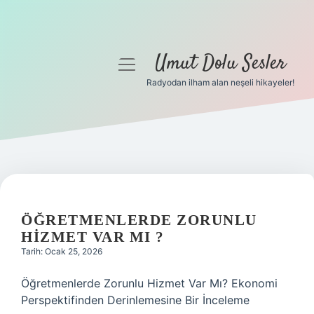
Umut Dolu Sesler
menüyü
aç
Radyodan ilham alan neşeli hikayeler!
Anasayfa
Gizlilik Politikası
Yasal Uyarı
Hakkımızda
ÖĞRETMENLERDE ZORUNLU
HIZMET VAR MI ?
Tarih: Ocak 25, 2026
Öğretmenlerde Zorunlu Hizmet Var Mı? Ekonomi
Perspektifinden Derinlemesine Bir İnceleme