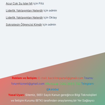
Acur Cok Su Ister Mi
için
Filiz
Liderlik Yaklaşımları Nelerdir
için
admin
Liderlik Yaklaşımları Nelerdir
için
Oktay
Sokratesin Öğrencisi Kimdir
için
admin
ilbet giriş
Reklam ve İletişim:
E-mail:
backlinkpaneli@gmail.com
Teams:
forumhizmeti@gmail.com
Whatsapp: 0262 606 0 726
Telegram:
@karabul
Yasal Uyarı:
Sitemiz, 5651 Sayılı Kanun gereğince Bilgi Teknolojileri
ve İletişim Kurumu (BTK) tarafından onaylanmış bir Yer Sağlayıcı