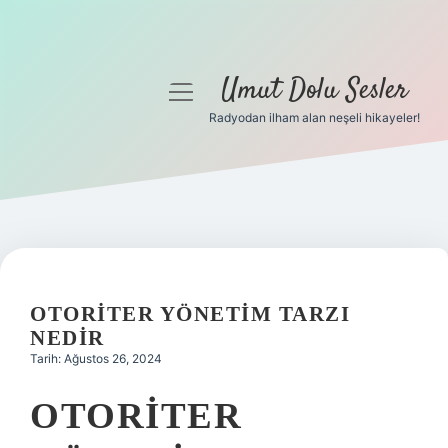
Umut Dolu Sesler
menüyü
aç
Radyodan ilham alan neşeli hikayeler!
Anasayfa
Gizlilik Politikası
Yasal Uyarı
Hakkımızda
OTORITER YÖNETIM TARZI
NEDIR
Tarih: Ağustos 26, 2024
OTORITER