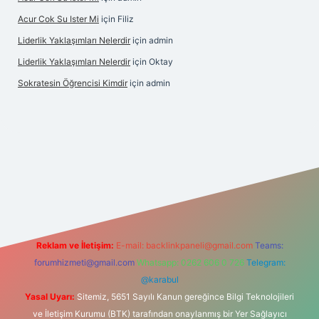
Acur Cok Su Ister Mi
için
Filiz
Liderlik Yaklaşımları Nelerdir
için
admin
Liderlik Yaklaşımları Nelerdir
için
Oktay
Sokratesin Öğrencisi Kimdir
için
admin
iş
Reklam ve İletişim:
E-mail:
backlinkpaneli@gmail.com
Teams:
forumhizmeti@gmail.com
Whatsapp: 0262 606 0 726
Telegram:
@karabul
Yasal Uyarı:
Sitemiz, 5651 Sayılı Kanun gereğince Bilgi Teknolojileri
ve İletişim Kurumu (BTK) tarafından onaylanmış bir Yer Sağlayıcı