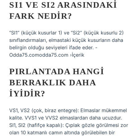
SI1 VE SI2 ARASINDAKI
FARK NEDIR?
“SI1” (küçük kusurlar 1) ve “Si2” (küçük kusurlu 2)
sınıflandırmaları, elmastaki küçük kusurların daha
belirgin olduğu seviyeleri ifade eder. -
Odda75.comodda75.com ›İçerik
PIRLANTADA HANGI
BERRAKLIK DAHA
IYIDIR?
VS1, VS2 (çok, biraz entegre): Elmaslar mükemmel
kalite. VVS1 ve VVS2 elmaslardan daha ucuzdur.
SI1, SI2 (hafifçe kapalı): Çıplak gözle görülmesi zor
olan 10 katmanlı camın altında görülebilen bir