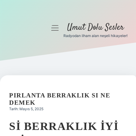
Umut Dolu Sesler
menüyü
aç
Radyodan ilham alan neşeli hikayeler!
Anasayfa
Gizlilik Politikası
Yasal Uyarı
Hakkımızda
PIRLANTA BERRAKLIK SI NE
DEMEK
Tarih: Mayıs 5, 2025
SI BERRAKLIK IYI