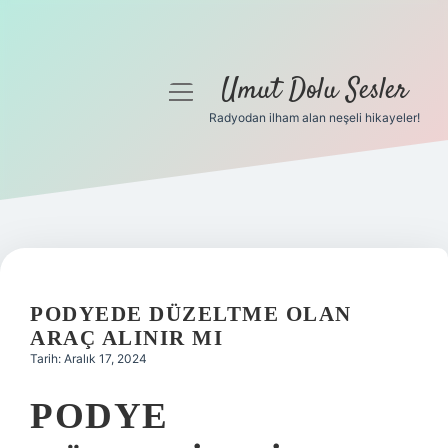
Umut Dolu Sesler
menüyü
aç
Radyodan ilham alan neşeli hikayeler!
Anasayfa
Gizlilik Politikası
Yasal Uyarı
Hakkımızda
PODYEDE DÜZELTME OLAN
ARAÇ ALINIR MI
Tarih: Aralık 17, 2024
PODYE