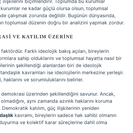
ç ilişkilerini biçimlendirir. Toplumda bu kurumlar
bu kurumlar ne kadar güçlü olursa olsun, toplumsal
çinde çalışmak zorunda değildir. Bugünün dünyasında,
dan toplumsal düzenin doğru bir analizini yapmak zordur.
ASI VE KATILIM ÜZERINE
faktördür. Farklı ideolojik bakış açıları, bireylerin
 normlara sahip olduklarını ve toplumsal hayatta nasıl bir
lerinin şekillendiği alanlardan biri de ideolojik
atandaşlık kavramları ise ideolojilerin merkezine yerleşir.
, haklarını ve sorumluluklarını belirler.
ın demokrasi üzerinden şekillendiğini savunur. Ancak,
olmadığını, aynı zamanda azınlık haklarını koruma
Demokratik katılım, güç ilişkilerinin yeniden
daşlık
kavramı, bireylerin sadece hak sahibi olmanın
 duyurma ve kolektif karar süreçlerine dahil olma