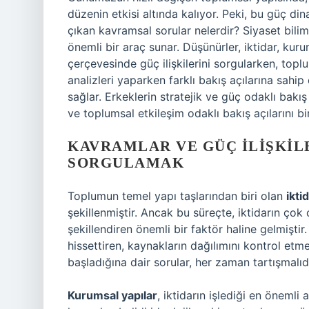
düzenin etkisi altında kalıyor. Peki, bu güç di
çıkan kavramsal sorular nelerdir? Siyaset bili
önemli bir araç sunar. Düşünürler, iktidar, kur
çerçevesinde güç ilişkilerini sorgularken, topl
analizleri yaparken farklı bakış açılarına sahi
sağlar. Erkeklerin stratejik ve güç odaklı bakış
ve toplumsal etkileşim odaklı bakış açılarını bi
KAVRAMLAR VE GÜÇ İLIŞKIL
SORGULAMAK
Toplumun temel yapı taşlarından biri olan
ikti
şekillenmiştir. Ancak bu süreçte, iktidarın çok 
şekillendiren önemli bir faktör haline gelmişti
hissettiren, kaynakların dağılımını kontrol etm
başladığına dair sorular, her zaman tartışmalıdı
Kurumsal yapılar
, iktidarın işlediği en önemli