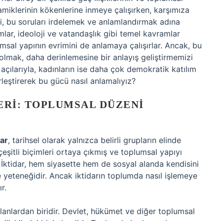
namiklerinin kökenlerine inmeye çalışırken, karşımıza
mi, bu soruları irdelemek ve anlamlandırmak adına
umlar, ideoloji ve vatandaşlık gibi temel kavramlar
umsal yapının evrimini de anlamaya çalışırlar. Ancak, bu
p olmak, daha derinlemesine bir anlayış geliştirmemizi
 açılarıyla, kadınların ise daha çok demokratik katılım
rleştirerek bu gücü nasıl anlamalıyız?
ERI: TOPLUMSAL DÜZENI
dar
, tarihsel olarak yalnızca belirli grupların elinde
çeşitli biçimleri ortaya çıkmış ve toplumsal yapıyı
r. İktidar, hem siyasette hem de sosyal alanda kendisini
e yeteneğidir. Ancak iktidarın toplumda nasıl işlemeye
r.
 alanlardan biridir. Devlet, hükümet ve diğer toplumsal