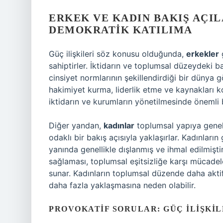
ERKEK VE KADIN BAKIŞ AÇIL
DEMOKRATIK KATILIMA
Güç ilişkileri söz konusu olduğunda,
erkekler
g
sahiptirler. İktidarın ve toplumsal düzeydeki 
cinsiyet normlarının şekillendirdiği bir dünya 
hakimiyet kurma, liderlik etme ve kaynakları ko
iktidarın ve kurumların yönetilmesinde önemli b
Diğer yandan,
kadınlar
toplumsal yapıya genell
odaklı bir bakış açısıyla yaklaşırlar. Kadınların g
yanında genellikle dışlanmış ve ihmal edilmişt
sağlaması, toplumsal eşitsizliğe karşı mücade
sunar. Kadınların toplumsal düzende daha aktif
daha fazla yaklaşmasına neden olabilir.
PROVOKATIF SORULAR: GÜÇ İLIŞKIL