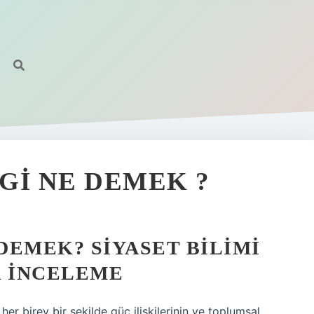
GI NE DEMEK ?
DEMEK? SIYASET BILIMI
R İNCELEME
r birey bir şekilde güç ilişkilerinin ve toplumsal