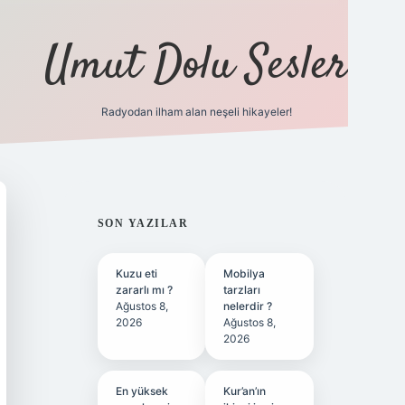
Umut Dolu Sesler
Radyodan ilham alan neşeli hikayeler!
ilbet giriş
SIDEBAR
SON YAZILAR
Kuzu eti
Mobilya
zararlı mı ?
tarzları
Ağustos 8,
nelerdir ?
2026
Ağustos 8,
2026
En yüksek
Kur’an’ın