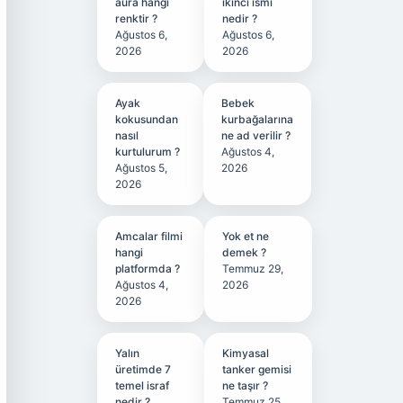
aura hangi
ikinci ismi
renktir ?
nedir ?
Ağustos 6,
Ağustos 6,
2026
2026
Ayak
Bebek
kokusundan
kurbağalarına
nasıl
ne ad verilir ?
kurtulurum ?
Ağustos 4,
Ağustos 5,
2026
2026
Amcalar filmi
Yok et ne
hangi
demek ?
platformda ?
Temmuz 29,
Ağustos 4,
2026
2026
Yalın
Kimyasal
üretimde 7
tanker gemisi
temel israf
ne taşır ?
nedir ?
Temmuz 25,