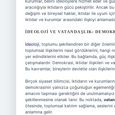
kurumlar, belirli ideolojilere hizmet eder ve gü
aracılığıyla iktidarın gücü pekiştirilir. Ancak 
değişim ve bireysel haklar, iktidar ile uyum i
iktidar ve kurumlar arasındaki ilişkiyi anlama
İDEOLOJI VE VATANDAŞLIK: DEMOKR
İdeoloji
, toplumu şekillendiren bir diğer önemli 
toplumsal ilişkilerini nasıl gördüklerini, hangi
yer edindiklerini etkiler. Bu bağlamda, güç ilişki
çatışmalardır. Demokrasi, iktidar ilişkileri ve v
Bu kavramlar, bireylerin devletle olan ilişkilerini
Birçok siyaset bilimcisi, iktidarın ve kurumlar
demokrasinin yalnızca çoğunluğun egemenliği 
amacını taşıması gerektiğini de unutmamalıyız. 
şekillenmesine olanak tanır. Bu noktada,
vatan
ötesinde, toplumsal katılım sağlama, seslerini
anlamına gelir.