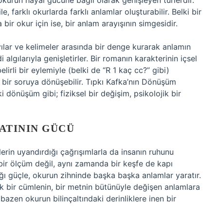
 okurun hayal gücüne bağlı olarak genişleyen türlerdir.
 farklı okurlarda farklı anlamlar oluşturabilir. Belki bir
bir okur için ise, bir anlam arayışının simgesidir.
yılar ve kelimeler arasında bir denge kurarak anlamın
di algılarıyla genişletirler. Bir romanın karakterinin içsel
lirli bir eylemiyle (belki de “R 1 kaç cc?” gibi)
 bir soruya dönüşebilir. Tıpkı Kafka’nın Dönüşüm
dönüşüm gibi; fiziksel bir değişim, psikolojik bir
ATININ GÜCÜ
lerin uyandırdığı çağrışımlarla da insanın ruhunu
 bir ölçüm değil, aynı zamanda bir keşfe de kapı
dığı güçle, okurun zihninde başka başka anlamlar yaratır.
tek bir cümlenin, bir metnin bütünüyle değişen anlamlara
 bazen okurun bilinçaltındaki derinliklere inen bir