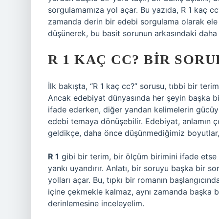
sorgulamamıza yol açar. Bu yazıda, R 1 kaç cc
zamanda derin bir edebi sorgulama olarak ele a
düşünerek, bu basit sorunun arkasındaki daha
R 1 KAÇ CC? BIR SOR
İlk bakışta, “R 1 kaç cc?” sorusu, tıbbi bir te
Ancak edebiyat dünyasında her şeyin başka bir 
ifade ederken, diğer yandan kelimelerin gücüyl
edebi temaya dönüşebilir. Edebiyat, anlamın ç
geldikçe, daha önce düşünmediğimiz boyutlar, b
R 1
gibi bir terim, bir ölçüm birimini ifade ets
yankı uyandırır. Anlatı, bir soruyu başka bir 
yolları açar. Bu, tıpkı bir romanın başlangıcınd
içine çekmekle kalmaz, aynı zamanda başka bir
derinlemesine inceleyelim.