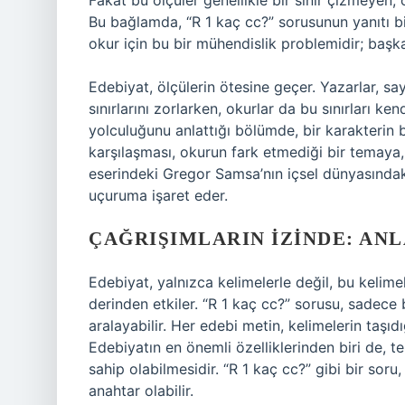
Fakat bu ölçüler genellikle bir sınır çizmeyen,
Bu bağlamda, “R 1 kaç cc?” sorusunun yanıtı bile,
okur için bu bir mühendislik problemidir; başka 
Edebiyat, ölçülerin ötesine geçer. Yazarlar, sa
sınırlarını zorlarken, okurlar da bu sınırları ken
yolculuğunu anlattığı bölümde, bir karakterin be
karşılaşması, okurun fark etmediği bir temaya,
eserindeki Gregor Samsa’nın içsel dünyasındaki 
uçuruma işaret eder.
ÇAĞRIŞIMLARIN İZINDE: ANL
Edebiyat, yalnızca kelimelerle değil, bu kelime
derinden etkiler. “R 1 kaç cc?” sorusu, sadece
aralayabilir. Her edebi metin, kelimelerin taşı
Edebiyatın en önemli özelliklerinden biri de, 
sahip olabilmesidir. “R 1 kaç cc?” gibi bir soru,
anahtar olabilir.