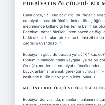
EDEBIYATIN ÖLÇÜLERI: BIR 
Daha önce, “R 1 kaç cc?” gibi bir ifadenin edeb
edebiyatın nasıl bir ölçü birimine dönüştüğüne b
metinlerinde kullandığı her terimi belirli bir ölç
Edebiyat, bazen ölçülebilirken bazen de ölçülem
farklı etkiler bırakır; bir kelime birinin zihni
çağrışım uyandırabilir.
Edebiyatın gücü de burada yatar.
“R 1 kaç cc?
toplumun bilinçaltındaki kaygıları ya da bir dö
Örneğin, modernist edebiyatın öncülerinden Ja
büyük anlamlar aramak gerektiği vurgulanır. Ha
kesitinde bütün bir yaşamın izleri buluruz.
METINLERDE ÖLÇÜ VE ÖLÇÜSÜZLÜ
Edebiyat dünyasında, metinlerin anlamını ölçü