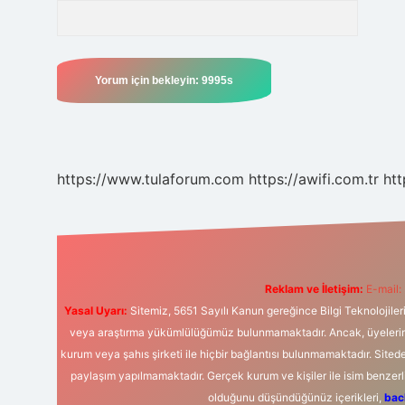
https://www.tulaforum.com
https://awifi.com.tr
htt
Reklam ve İletişim:
E-mail:
Yasal Uyarı:
Sitemiz, 5651 Sayılı Kanun gereğince Bilgi Teknolojiler
veya araştırma yükümlülüğümüz bulunmamaktadır. Ancak, üyelerimiz y
kurum veya şahıs şirketi ile hiçbir bağlantısı bulunmamaktadır. Sited
paylaşım yapılmamaktadır. Gerçek kurum ve kişiler ile isim benzer
olduğunu düşündüğünüz içerikleri,
bac