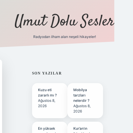
Umut Dolu Sesler
Radyodan ilham alan neşeli hikayeler!
ilbet giriş
SIDEBAR
SON YAZILAR
Kuzu eti
Mobilya
zararlı mı ?
tarzları
Ağustos 8,
nelerdir ?
2026
Ağustos 8,
2026
En yüksek
Kur’an’ın