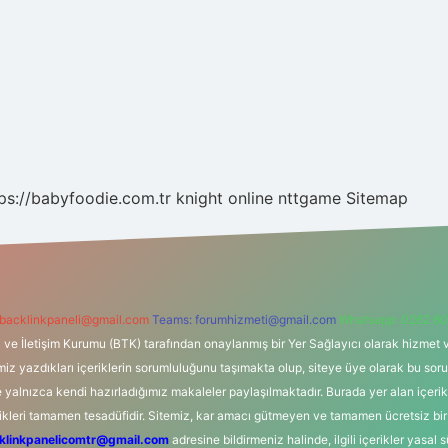
ps://babyfoodie.com.tr
knight online
nttgame
Sitemap
backlinkpaneli@gmail.com
Teams:
forumhizmeti@gmail.com
Whatsapp: 0262 60
i ve İletişim Kurumu (BTK) tarafından onaylanmış bir Yer Sağlayıcı olarak hizmet v
azdıkları içeriklerin sorumluluğunu taşımakta olup, siteye üye olarak bu sorumlul
e yalnızca kendi hazırladığımız makaleler paylaşılmaktadır. Burada yer alan içeri
likleri tamamen tesadüfidir. Sitemiz, kar amacı gütmeyen ve tamamen ücretsiz bir
klinkpanelicomtr@gmail.com
adresine bildirmeniz halinde, ilgili içerikler yasal 