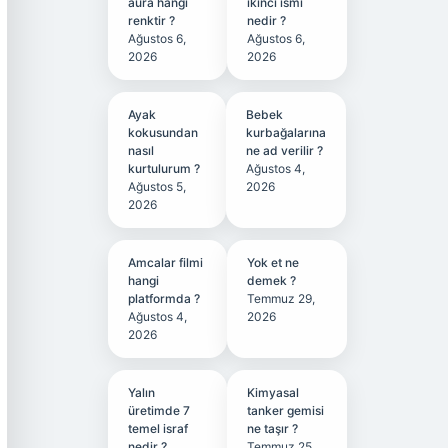
aura hangi
ikinci ismi
renktir ?
nedir ?
Ağustos 6,
Ağustos 6,
2026
2026
Ayak
Bebek
kokusundan
kurbağalarına
nasıl
ne ad verilir ?
kurtulurum ?
Ağustos 4,
Ağustos 5,
2026
2026
Amcalar filmi
Yok et ne
hangi
demek ?
platformda ?
Temmuz 29,
Ağustos 4,
2026
2026
Yalın
Kimyasal
üretimde 7
tanker gemisi
temel israf
ne taşır ?
nedir ?
Temmuz 25,