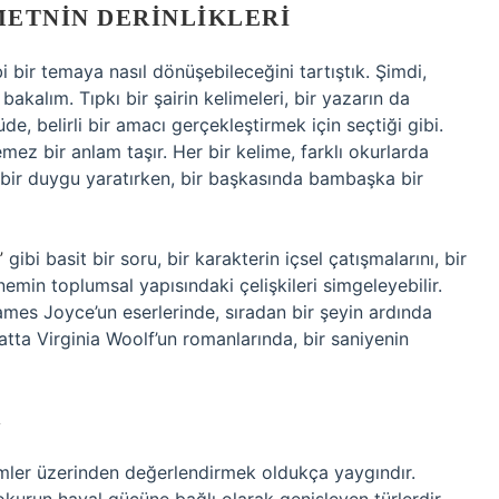
METNIN DERINLIKLERI
i bir temaya nasıl dönüşebileceğini tartıştık. Şimdi,
akalım. Tıpkı bir şairin kelimeleri, bir yazarın da
üde, belirli bir amacı gerçekleştirmek için seçtiği gibi.
ez bir anlam taşır. Her bir kelime, farklı okurlarda
nde bir duygu yaratırken, bir başkasında bambaşka bir
”
gibi basit bir soru, bir karakterin içsel çatışmalarını, bir
nemin toplumsal yapısındaki çelişkileri simgeleyebilir.
mes Joyce’un eserlerinde, sıradan bir şeyin ardında
tta Virginia Woolf’un romanlarında, bir saniyenin
K
mler üzerinden değerlendirmek oldukça yaygındır.