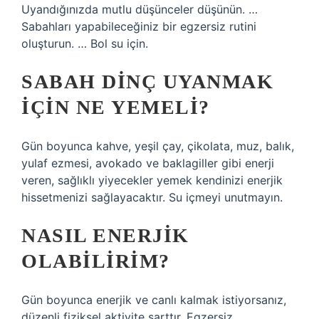
Uyandığınızda mutlu düşünceler düşünün. …
Sabahları yapabileceğiniz bir egzersiz rutini
oluşturun. … Bol su için.
SABAH DINÇ UYANMAK
IÇIN NE YEMELI?
Gün boyunca kahve, yeşil çay, çikolata, muz, balık,
yulaf ezmesi, avokado ve baklagiller gibi enerji
veren, sağlıklı yiyecekler yemek kendinizi enerjik
hissetmenizi sağlayacaktır. Su içmeyi unutmayın.
NASIL ENERJIK
OLABILIRIM?
Gün boyunca enerjik ve canlı kalmak istiyorsanız,
düzenli fiziksel aktivite şarttır. Egzersiz,