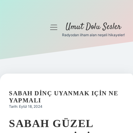
Umut Dolu Sesler
menüyü
aç
Radyodan ilham alan neşeli hikayeler!
Anasayfa
Gizlilik Politikası
Yasal Uyarı
Hakkımızda
SABAH DINÇ UYANMAK IÇIN NE
YAPMALI
Tarih: Eylül 18, 2024
SABAH GÜZEL