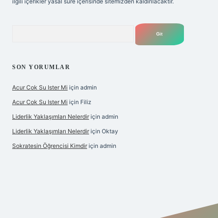
ilgili içerikler yasal süre içerisinde sitemizden kaldırılacaktır.
Arama
SON YORUMLAR
Acur Cok Su Ister Mi
için
admin
Acur Cok Su Ister Mi
için
Filiz
Liderlik Yaklaşımları Nelerdir
için
admin
Liderlik Yaklaşımları Nelerdir
için
Oktay
Sokratesin Öğrencisi Kimdir
için
admin
riş