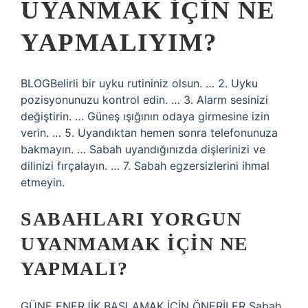
UYANMAK IÇIN NE
YAPMALIYIM?
BLOGBelirli bir uyku rutininiz olsun. … 2. Uyku
pozisyonunuzu kontrol edin. … 3. Alarm sesinizi
değiştirin. … Güneş ışığının odaya girmesine izin
verin. … 5. Uyandıktan hemen sonra telefonunuza
bakmayın. … Sabah uyandığınızda dişlerinizi ve
dilinizi fırçalayın. … 7. Sabah egzersizlerini ihmal
etmeyin.
SABAHLARI YORGUN
UYANMAMAK IÇIN NE
YAPMALI?
GÜNE ENERJİK BAŞLAMAK İÇİN ÖNERİLER Sabah