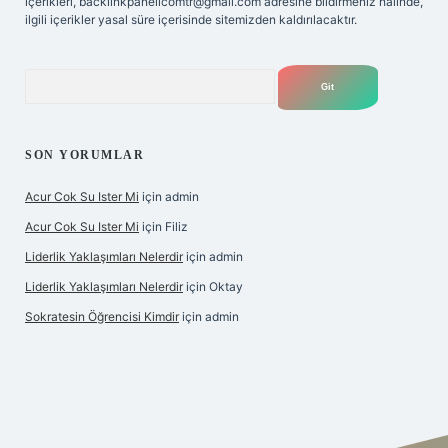
içerikleri,
backlinkpanelicomtr@gmail.com
adresine bildirmeniz halinde,
ilgili içerikler yasal süre içerisinde sitemizden kaldırılacaktır.
Arama
SON YORUMLAR
Acur Cok Su Ister Mi
için
admin
Acur Cok Su Ister Mi
için
Filiz
Liderlik Yaklaşımları Nelerdir
için
admin
Liderlik Yaklaşımları Nelerdir
için
Oktay
Sokratesin Öğrencisi Kimdir
için
admin
iş