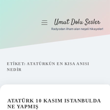
Umut Dolu Sesler
menüyü
aç
Radyodan ilham alan neşeli hikayeler!
Anasayfa
Gizlilik Politikası
Yasal Uyarı
ETIKET:
ATATÜRKÜN EN KISA ANISI
NEDIR
Hakkımızda
ATATÜRK 10 KASIM ISTANBULDA
NE YAPMIŞ