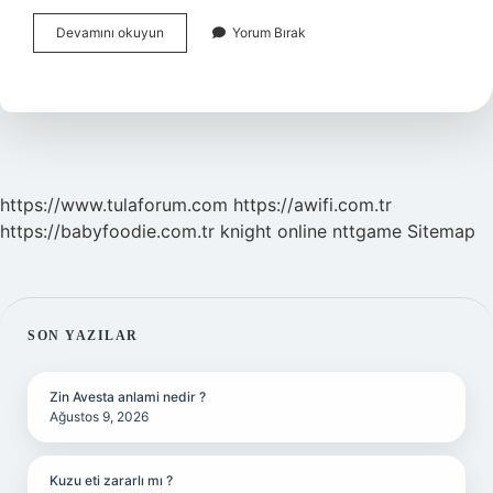
Atatürk
Devamını okuyun
Yorum Bırak
10
Kasım
Istanbulda
Ne
Yapmış
https://www.tulaforum.com
https://awifi.com.tr
https://babyfoodie.com.tr
knight online
nttgame
Sitemap
SIDEBAR
SON YAZILAR
Zin Avesta anlami nedir ?
Ağustos 9, 2026
Kuzu eti zararlı mı ?