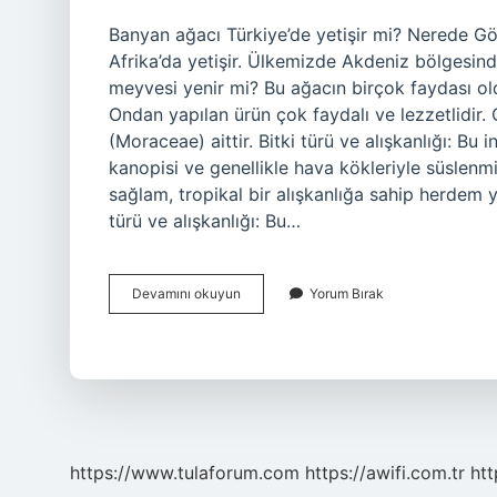
Banyan ağacı Türkiye’de yetişir mi? Nerede G
Afrika’da yetişir. Ülkemizde Akdeniz bölgesin
meyvesi yenir mi? Bu ağacın birçok faydası old
Ondan yapılan ürün çok faydalı ve lezzetlidir. 
(Moraceae) aittir. Bitki türü ve alışkanlığı: Bu 
kanopisi ve genellikle hava kökleriyle süslenmi
sağlam, tropikal bir alışkanlığa sahip herdem ye
türü ve alışkanlığı: Bu…
Banyan
Devamını okuyun
Yorum Bırak
Ağacı
Türkiyede
Nerede
Yetişir
https://www.tulaforum.com
https://awifi.com.tr
htt