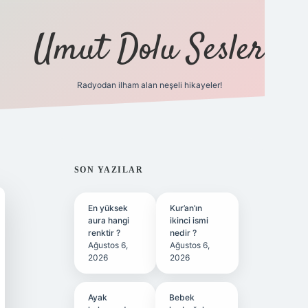
Umut Dolu Sesler
Radyodan ilham alan neşeli hikayeler!
ilbet giriş
SIDEBAR
SON YAZILAR
En yüksek
Kur’an’ın
aura hangi
ikinci ismi
renktir ?
nedir ?
Ağustos 6,
Ağustos 6,
2026
2026
Ayak
Bebek