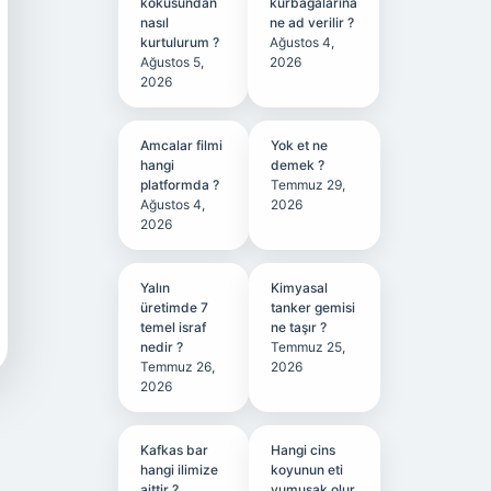
kokusundan
kurbağalarına
nasıl
ne ad verilir ?
kurtulurum ?
Ağustos 4,
Ağustos 5,
2026
2026
Amcalar filmi
Yok et ne
hangi
demek ?
platformda ?
Temmuz 29,
Ağustos 4,
2026
2026
Yalın
Kimyasal
üretimde 7
tanker gemisi
temel israf
ne taşır ?
nedir ?
Temmuz 25,
Temmuz 26,
2026
2026
Kafkas bar
Hangi cins
hangi ilimize
koyunun eti
aittir ?
yumuşak olur