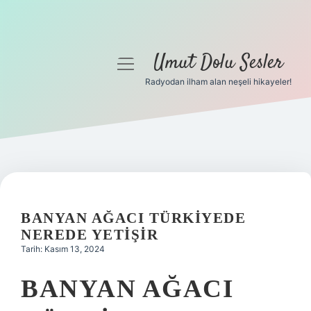
Umut Dolu Sesler
menüyü
aç
Radyodan ilham alan neşeli hikayeler!
Anasayfa
Gizlilik Politikası
Yasal Uyarı
Hakkımızda
BANYAN AĞACI TÜRKIYEDE
NEREDE YETIŞIR
Tarih: Kasım 13, 2024
BANYAN AĞACI