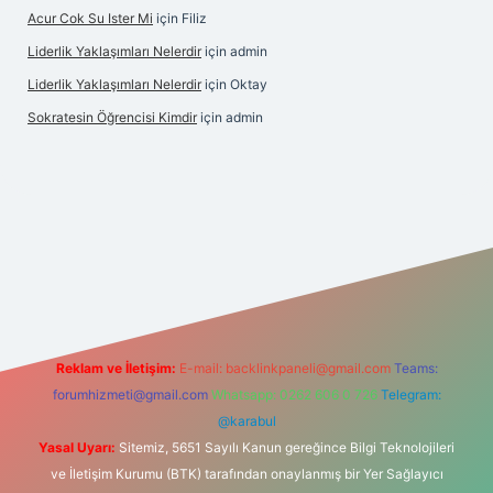
Acur Cok Su Ister Mi
için
Filiz
Liderlik Yaklaşımları Nelerdir
için
admin
Liderlik Yaklaşımları Nelerdir
için
Oktay
Sokratesin Öğrencisi Kimdir
için
admin
Reklam ve İletişim:
E-mail:
backlinkpaneli@gmail.com
Teams:
forumhizmeti@gmail.com
Whatsapp: 0262 606 0 726
Telegram:
@karabul
Yasal Uyarı:
Sitemiz, 5651 Sayılı Kanun gereğince Bilgi Teknolojileri
ve İletişim Kurumu (BTK) tarafından onaylanmış bir Yer Sağlayıcı