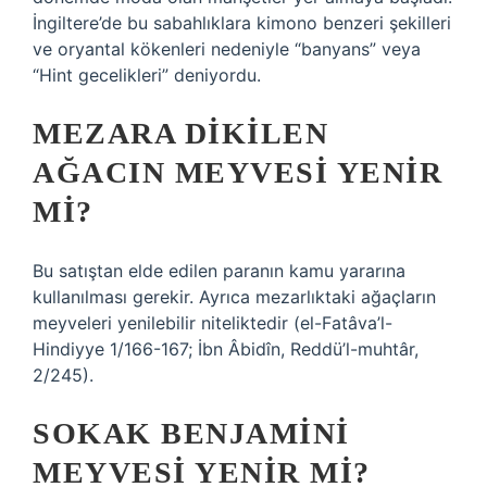
İngiltere’de bu sabahlıklara kimono benzeri şekilleri
ve oryantal kökenleri nedeniyle “banyans” veya
“Hint gecelikleri” deniyordu.
MEZARA DIKILEN
AĞACIN MEYVESI YENIR
MI?
Bu satıştan elde edilen paranın kamu yararına
kullanılması gerekir. Ayrıca mezarlıktaki ağaçların
meyveleri yenilebilir niteliktedir (el-Fatâva’l-
Hindiyye 1/166-167; İbn Âbidîn, Reddü’l-muhtâr,
2/245).
SOKAK BENJAMINI
MEYVESI YENIR MI?