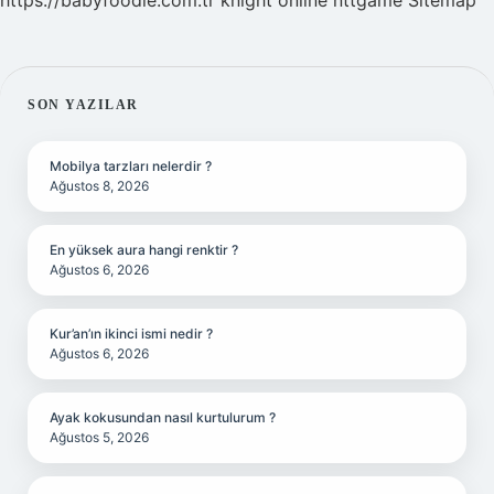
https://babyfoodie.com.tr
knight online
nttgame
Sitemap
SIDEBAR
SON YAZILAR
Mobilya tarzları nelerdir ?
Ağustos 8, 2026
En yüksek aura hangi renktir ?
Ağustos 6, 2026
Kur’an’ın ikinci ismi nedir ?
Ağustos 6, 2026
Ayak kokusundan nasıl kurtulurum ?
Ağustos 5, 2026