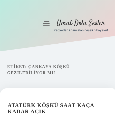
Umut Dolu Sesler
menüyü
aç
Radyodan ilham alan neşeli hikayeler!
Anasayfa
Gizlilik Politikası
Yasal Uyarı
ETIKET:
ÇANKAYA KÖŞKÜ
GEZILEBILIYOR MU
Hakkımızda
ATATÜRK KÖŞKÜ SAAT KAÇA
KADAR AÇIK