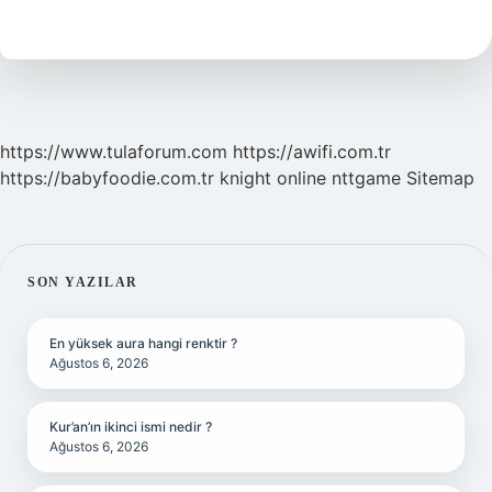
Airfryerda
Nasıl
Yapılır
https://www.tulaforum.com
https://awifi.com.tr
https://babyfoodie.com.tr
knight online
nttgame
Sitemap
SIDEBAR
SON YAZILAR
En yüksek aura hangi renktir ?
Ağustos 6, 2026
Kur’an’ın ikinci ismi nedir ?
Ağustos 6, 2026