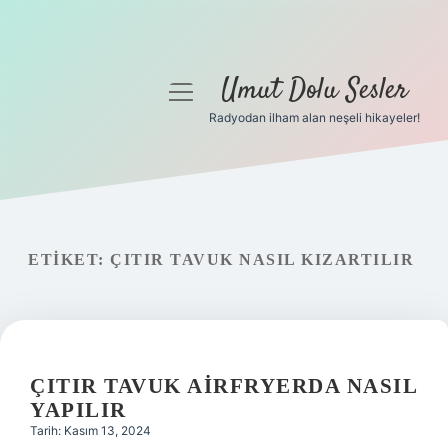
Umut Dolu Sesler
menüyü
aç
Radyodan ilham alan neşeli hikayeler!
Anasayfa
Gizlilik Politikası
Yasal Uyarı
ETIKET:
ÇITIR TAVUK NASIL KIZARTILIR
Hakkımızda
ÇITIR TAVUK AIRFRYERDA NASIL
YAPILIR
Tarih: Kasım 13, 2024