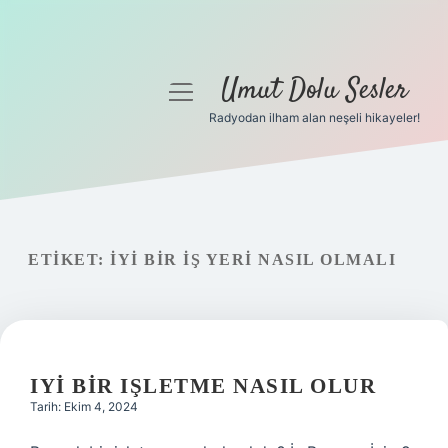
Umut Dolu Sesler
menüyü
aç
Radyodan ilham alan neşeli hikayeler!
Anasayfa
Gizlilik Politikası
Yasal Uyarı
ETIKET:
İYI BIR IŞ YERI NASIL OLMALI
Hakkımızda
IYI BIR IŞLETME NASIL OLUR
Tarih: Ekim 4, 2024