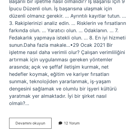
Başarılı bir işletme nasıl olmalıdır? İş Başarısı İçin 9
İpucu Düzenli olun. İş başarısına ulaşmak için
düzenli olmanız gerekir. … Ayrıntılı kayıtlar tutun. …
3. Rakiplerinizi analiz edin. … Risklerin ve fırsatların
farkında olun. … Yaratıcı olun. … Odaklanın. … 7.
Fedakarlık yapmaya istekli olun. … 8. En iyi hizmeti
sunun.Daha fazla makale…•29 Ocak 2021 Bir
işletme nasıl daha verimli olur? Çalışan verimliliğini
artırmak için uygulanması gereken yöntemler
arasında; açık ve şeffaf iletişim kurmak, net
hedefler koymak, eğitim ve kariyer fırsatları
sunmak, teknolojiden yararlanmak, iş-yaşam
dengesini sağlamak ve olumlu bir işyeri kültürü
yaratmak yer almaktadır. İyi bir şirket nasıl
olmalı?…
Iyi
Devamını okuyun
12 Yorum
Bir
Işletme