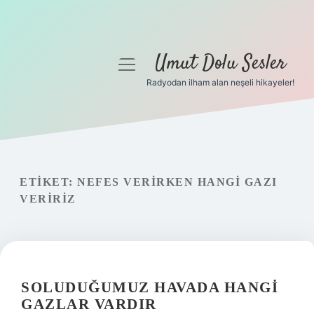
Umut Dolu Sesler
menüyü
aç
Radyodan ilham alan neşeli hikayeler!
Anasayfa
Gizlilik Politikası
Yasal Uyarı
ETIKET:
NEFES VERIRKEN HANGI GAZI
VERIRIZ
Hakkımızda
SOLUDUĞUMUZ HAVADA HANGI
GAZLAR VARDIR