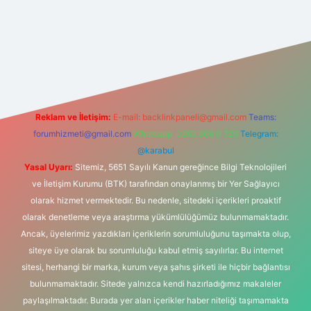
ş
Reklam ve İletişim:
E-mail:
backlinkpaneli@gmail.com
Teams:
forumhizmeti@gmail.com
Whatsapp: 0262 606 0 726
Telegram:
@karabul
Yasal Uyarı:
Sitemiz, 5651 Sayılı Kanun gereğince Bilgi Teknolojileri
ve İletişim Kurumu (BTK) tarafından onaylanmış bir Yer Sağlayıcı
olarak hizmet vermektedir. Bu nedenle, sitedeki içerikleri proaktif
olarak denetleme veya araştırma yükümlülüğümüz bulunmamaktadır.
Ancak, üyelerimiz yazdıkları içeriklerin sorumluluğunu taşımakta olup,
siteye üye olarak bu sorumluluğu kabul etmiş sayılırlar. Bu internet
sitesi, herhangi bir marka, kurum veya şahıs şirketi ile hiçbir bağlantısı
bulunmamaktadır. Sitede yalnızca kendi hazırladığımız makaleler
paylaşılmaktadır. Burada yer alan içerikler haber niteliği taşımamakta