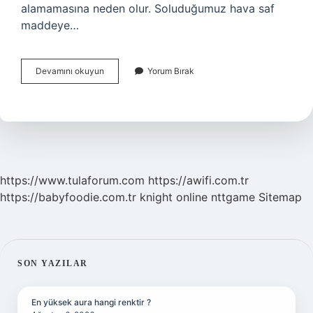
alamamasına neden olur. Soluduğumuz hava saf
maddeye…
Soluduğumuz
Devamını okuyun
Yorum Bırak
Havada
Hangi
Gazlar
Vardır
https://www.tulaforum.com
https://awifi.com.tr
https://babyfoodie.com.tr
knight online
nttgame
Sitemap
SIDEBAR
SON YAZILAR
En yüksek aura hangi renktir ?