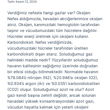
Tarih: Kasım 12, 2024
Verdiğimiz nefeste hangi gazlar var? Oksijen:
Nefes aldığımızda, havadan akciğerlerimize oksijen
alırız. Oksijen, kanımızdaki hemoglobin tarafından
taşınır ve vücudumuzdaki tüm hücrelere dağıtılır.
Hücreler enerji üretmek için oksijeni kullanır.
Karbondioksit: Nefes verdiğimizde,
vücudumuzdaki hücreler tarafından üretilen
karbondioksiti dışarı atarız. Soluduğumuz gaz
halindeki madde nedir? Yüzyıllardır soluduğumuz
havanın kalitesinin sağlığımız üzerinde doğrudan
bir etkisi olduğu bilinmektedir. Normalde havanın
%78.084’ü nitrojen (N2), %20.946’sı oksijen (O2),
%0.934’ü argon (Ar) ve %0.035’i karbondioksitten
(CO2) oluşur. Soluduğumuz azot ne olur? Azot
gazı kendi başına zehirli değildir, ancak solunan
havadaki yüksek konsantrasyondaki azot gazı,
vücudun hayatta kalmak için yeterli oksijeni