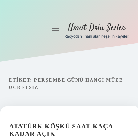
Umut Dolu Sesler
menüyü
aç
Radyodan ilham alan neşeli hikayeler!
Anasayfa
Gizlilik Politikası
Yasal Uyarı
ETIKET:
PERŞEMBE GÜNÜ HANGI MÜZE
ÜCRETSIZ
Hakkımızda
ATATÜRK KÖŞKÜ SAAT KAÇA
KADAR AÇIK