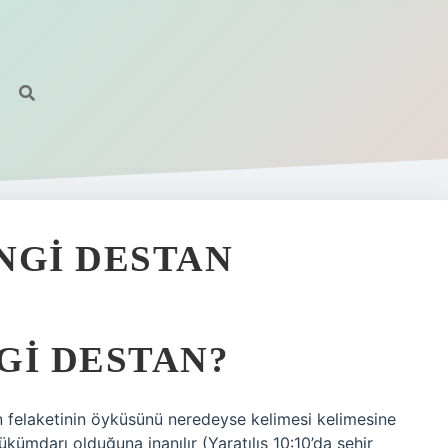
NGI DESTAN
GI DESTAN?
an felaketinin öyküsünü neredeyse kelimesi kelimesine
hükümdarı olduğuna inanılır (Yaratılış 10:10’da şehir