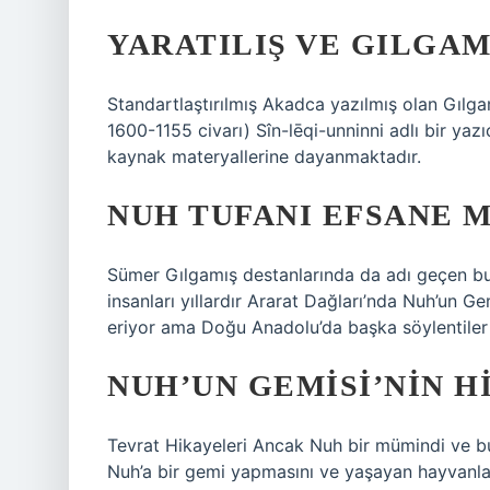
YARATILIŞ VE GILGAM
Standartlaştırılmış Akadca yazılmış olan Gılg
1600-1155 civarı) Sîn-lēqi-unninni adlı bir yaz
kaynak materyallerine dayanmaktadır.
NUH TUFANI EFSANE M
Sümer Gılgamış destanlarında da adı geçen bu
insanları yıllardır Ararat Dağları’nda Nuh’un Ge
eriyor ama Doğu Anadolu’da başka söylentiler 
NUH’UN GEMISI’NIN H
Tevrat Hikayeleri Ancak Nuh bir mümindi ve bu
Nuh’a bir gemi yapmasını ve yaşayan hayvanlard