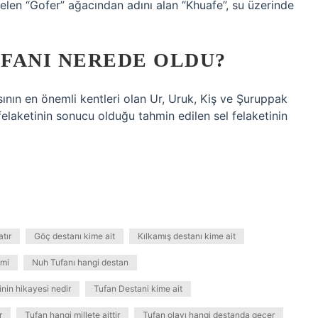
elen “Gofer” ağacından adını alan “Khuafe”, su üzerinde
FANI NEREDE OLDU?
nın en önemli kentleri olan Ur, Uruk, Kiş ve Şuruppak
elaketinin sonucu olduğu tahmin edilen sel felaketinin
tır
Göç destanı kime ait
Kılkamış destanı kime ait
 mi
Nuh Tufanı hangi destan
nin hikayesi nedir
Tufan Destani kime ait
r
Tufan hangi millete aittir
Tufan olayı hangi destanda geçer