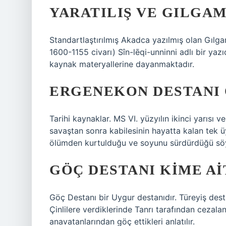
YARATILIŞ VE GILGAM
Standartlaştırılmış Akadca yazılmış olan Gılg
1600-1155 civarı) Sîn-lēqi-unninni adlı bir yaz
kaynak materyallerine dayanmaktadır.
ERGENEKON DESTANI 
Tarihi kaynaklar. MS VI. yüzyılın ikinci yarısı ve
savaştan sonra kabilesinin hayatta kalan tek ü
ölümden kurtulduğu ve soyunu sürdürdüğü sö
GÖÇ DESTANI KIME AI
Göç Destanı bir Uygur destanıdır. Türeyiş dest
Çinlilere verdiklerinde Tanrı tarafından cezaland
anavatanlarından göç ettikleri anlatılır.