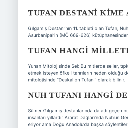
TUFAN DESTANI KIME 
Gılgamış Destanı’nın 11. tableti olan Tufan, Nu
Asurbanipal’in (MÖ 669-626) kütüphanesinden ge
TUFAN HANGI MILLETE
Yunan Mitolojisinde Sel: Bu mitlerde seller, tıp
etmek isteyen öfkeli tanrıların neden olduğu do
mitolojisinde “Deukalion Tufanı” olarak bilinir.
NUH TUFANI HANGI D
Sümer Gılgamış destanlarında da adı geçen bu
insanları yıllardır Ararat Dağları’nda Nuh’un Ge
eriyor ama Doğu Anadolu’da başka söylentiler 