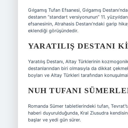
Gılgamış Tufan Efsanesi, Gılgamış Destanı’nda 
destanın “standart versiyonunun” 11. yüzyılda
efsanesinin, Atrahasis Destanı’ndaki garip hik
eklendiği görüşündedir.
YARATILIŞ DESTANI K
Yaratılış Destanı, Altay Türklerinin kozmogonik (
destanlarından biri olmasıyla da dikkat çekmek
boyları ve Altay Türkleri tarafından konuşulmak
NUH TUFANI SÜMERLE
Romanda Sümer tabletlerindeki tufan, Tevrat’tak
haberi duyurulduğunda, Kral Ziusudra kendisine
başlar ve yedi gün sürer.