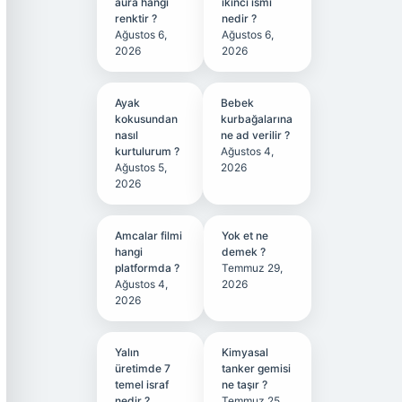
aura hangi
ikinci ismi
renktir ?
nedir ?
Ağustos 6,
Ağustos 6,
2026
2026
Ayak
Bebek
kokusundan
kurbağalarına
nasıl
ne ad verilir ?
kurtulurum ?
Ağustos 4,
Ağustos 5,
2026
2026
Amcalar filmi
Yok et ne
hangi
demek ?
platformda ?
Temmuz 29,
Ağustos 4,
2026
2026
Yalın
Kimyasal
üretimde 7
tanker gemisi
temel israf
ne taşır ?
nedir ?
Temmuz 25,