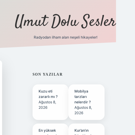
Umut Dolu Sesler
Radyodan ilham alan neşeli hikayeler!
ilbet giriş
SIDEBAR
SON YAZILAR
Kuzu eti
Mobilya
zararlı mı ?
tarzları
Ağustos 8,
nelerdir ?
2026
Ağustos 8,
2026
En yüksek
Kur’an’ın