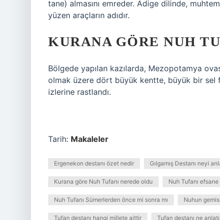
tane) almasını emreder. Adige dilinde, muhtem
yüzen araçların adıdır.
KURANA GÖRE NUH TU
Bölgede yapılan kazılarda, Mezopotamya ovası
olmak üzere dört büyük kentte, büyük bir sel f
izlerine rastlandı.
Tarih:
Makaleler
Ergenekon destanı özet nedir
Gılgamış Destanı neyi anla
Kurana göre Nuh Tufanı nerede oldu
Nuh Tufanı efsane
Nuh Tufanı Sümerlerden önce mi sonra mı
Nuhun gemisi
Tufan destanı hangi millete aittir
Tufan destanı ne anlatı