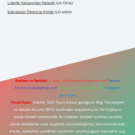
Liderlik Yaklaşımları Nelerdir
için
Oktay
Sokratesin Öğrencisi Kimdir
için
admin
et giriş
Reklam ve İletişim:
E-mail:
backlinkpaneli@gmail.com
Teams:
forumhizmeti@gmail.com
Whatsapp: 0262 606 0 726
Telegram:
@karabul
Yasal Uyarı:
Sitemiz, 5651 Sayılı Kanun gereğince Bilgi Teknolojileri
ve İletişim Kurumu (BTK) tarafından onaylanmış bir Yer Sağlayıcı
olarak hizmet vermektedir. Bu nedenle, sitedeki içerikleri proaktif
olarak denetleme veya araştırma yükümlülüğümüz bulunmamaktadır.
Ancak, üyelerimiz yazdıkları içeriklerin sorumluluğunu taşımakta olup,