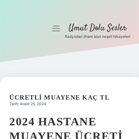
Umut Dolu Sesler
menüyü
aç
Radyodan ilham alan neşeli hikayeler!
Anasayfa
Gizlilik Politikası
Yasal Uyarı
Hakkımızda
ÜCRETLI MUAYENE KAÇ TL
Tarih: Aralık 25, 2024
2024 HASTANE
MUAYENE ÜCRETI