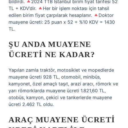
bildirdi.
2024 TTB İstanbul birim fiyat tarifesi 52
TL + KDV’dir.
Her bir işlem noktası için tahsil
edilen birim fiyat çarpılarak hesaplanır.
Doktor
muayene ücreti: 25 puan x 52 + %10 KDV = 1430
TL.
ŞU ANDA MUAYENE
ÜCRETI NE KADAR?
Yapılan zamla traktör, motosiklet ve mopedlerde
muayene ücreti 928 TL, otomobil, minibüs,
kamyonet, özel amaçlı taşıt, arazi aracı, römork ve
yarı römorklarda muayene ücreti 1.821,60 TL,
otobüs, kamyon, çekici ve tankerlerde muayene
ücreti 2.462 TL oldu.
ARAÇ MUAYENE ÜCRETI