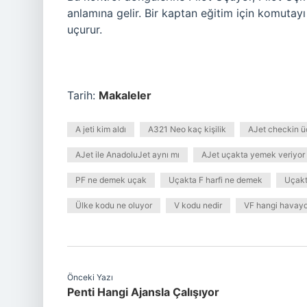
anlamına gelir. Bir kaptan eğitim için komutayı
uçurur.
Tarih:
Makaleler
A jeti kim aldı
A321 Neo kaç kişilik
AJet checkin üc
AJet ile AnadoluJet aynı mı
AJet uçakta yemek veriyor
PF ne demek uçak
Uçakta F harfi ne demek
Uçakt
Ülke kodu ne oluyor
V kodu nedir
VF hangi havay
Önceki Yazı
Penti Hangi Ajansla Çalışıyor