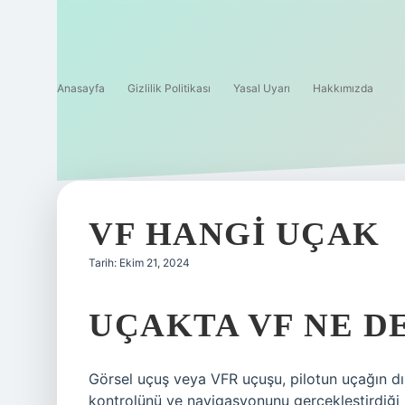
Anasayfa
Gizlilik Politikası
Yasal Uyarı
Hakkımızda
VF HANGI UÇAK
Tarih: Ekim 21, 2024
UÇAKTA VF NE D
Görsel uçuş veya VFR uçuşu, pilotun uçağın dı
kontrolünü ve navigasyonunu gerçekleştirdiği b