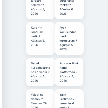
tarzları
aura hangi
nelerdir ?
renktir ?
Ağustos 8,
Ağustos 6,
2026
2026
Kur’an’ın
Ayak
ikinci ismi
kokusundan
nedir ?
nasıl
Ağustos 6,
kurtulurum ?
2026
Ağustos 5,
2026
Bebek
Amcalar filmi
kurbağalarına
hangi
ne ad verilir ?
platformda ?
Ağustos 4,
Ağustos 4,
2026
2026
Yok et ne
Yalın
demek ?
üretimde 7
Temmuz 29,
temel israf
2026
nedir ?