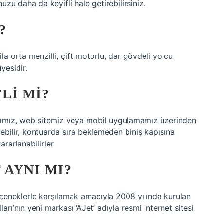
u daha da keyifli hale getirebilirsiniz.
?
ila orta menzilli, çift motorlu, dar gövdeli yolcu
yesidir.
LI MI?
larımız, web sitemiz veya mobil uygulamamız üzerinden
bilir, kontuarda sıra beklemeden biniş kapısına
ararlanabilirler.
 AYNI MI?
eçeneklerle karşılamak amacıyla 2008 yılında kurulan
rı’nın yeni markası ‘AJet’ adıyla resmi internet sitesi