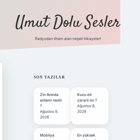
Umut Dolu Sesler
Radyodan ilham alan neşeli hikayeler!
ilbet giriş
SIDEBAR
SON YAZILAR
Zin Avesta
Kuzu eti
anlami nedir
zararlı mı ?
?
Ağustos 8,
Ağustos 9,
2026
2026
Mobilya
En yüksek