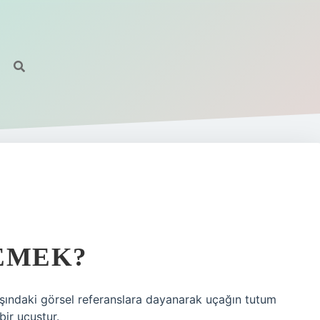
EMEK?
şındaki görsel referanslara dayanarak uçağın tutum
ir uçuştur.