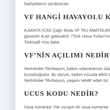
faaliyetlerini sürdürecek.
VF HANGI HAVAYOLU 
AJetIATA ICAO Çağrı Kodu VF TKJ ANATOLIAFli
güvenilir AJet gelecektir. (Türk Hava Yolları’n
Türkiye8 rota daha
VF’NIN AÇILIMI NEDIR
Ventriküler fibrilasyon, kalbin odacıklarının düze
bozukluğudur. Bu durum, kalbin vücuda etkili
Ventriküler fibrilasyon, yaşamı tehdit eden bir a
UCUS KODU NEDIR?
Uçuş numarası: Her uçuşun bir uçuş numarası va