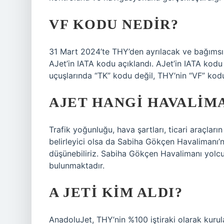
VF KODU NEDIR?
31 Mart 2024’te THY’den ayrılacak ve bağımsı
AJet’in IATA kodu açıklandı. AJet’in IATA kodu 
uçuşlarında “TK” kodu değil, THY’nin “VF” kodu
AJET HANGI HAVALIMA
Trafik yoğunluğu, hava şartları, ticari araçların
belirleyici olsa da Sabiha Gökçen Havalimanı’nd
düşünebiliriz. Sabiha Gökçen Havalimanı yolcu 
bulunmaktadır.
A JETI KIM ALDI?
AnadoluJet, THY’nin %100 iştiraki olarak kurul