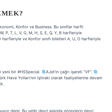
DEMEK?
konomi, Konfor ve Business. Bu sınıflar harfli
W, P, T, L, V, G, M, H, S, E, Q, Y, B harfleriyle
D harfleriyle ve Konfor sınıfı biletleri A, U, O harfleriyle
 yeni bir #HSSpecial.
AJet’in çağrı işareti “VF”.
k Hava Yolları’nın iştiraki olarak faaliyetlerine devam
dı.
uyor denir. Bu yetki devri aslında görevlerin devri