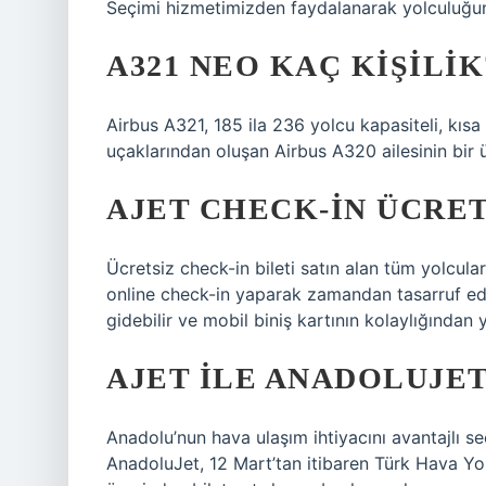
Seçimi hizmetimizden faydalanarak yolculuğunuz
A321 NEO KAÇ KIŞILIK
Airbus A321, 185 ila 236 yolcu kapasiteli, kısa 
uçaklarından oluşan Airbus A320 ailesinin bir ü
AJET CHECK-IN ÜCRET
Ücretsiz check-in bileti satın alan tüm yolcu
online check-in yaparak zamandan tasarruf ede
gidebilir ve mobil biniş kartının kolaylığından y
AJET ILE ANADOLUJET
Anadolu’nun hava ulaşım ihtiyacını avantajlı s
AnadoluJet, 12 Mart’tan itibaren Türk Hava Yolla