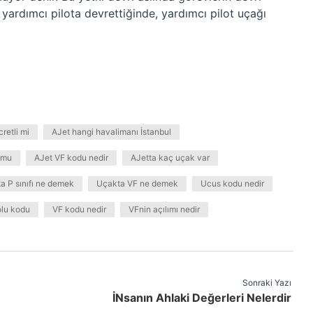
 yardımcı pilota devrettiğinde, yardımcı pilot uçağı
retli mi
AJet hangi havalimanı İstanbul
 mu
AJet VF kodu nedir
AJetta kaç uçak var
a P sınıfı ne demek
Uçakta VF ne demek
Ucus kodu nedir
olu kodu
VF kodu nedir
VFnin açılımı nedir
Sonraki Yazı
İNsanın Ahlaki Değerleri Nelerdir