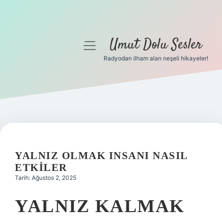
Umut Dolu Sesler
menüyü
aç
Radyodan ilham alan neşeli hikayeler!
Anasayfa
Gizlilik Politikası
Yasal Uyarı
Hakkımızda
YALNIZ OLMAK INSANI NASIL
ETKILER
Tarih: Ağustos 2, 2025
YALNIZ KALMAK