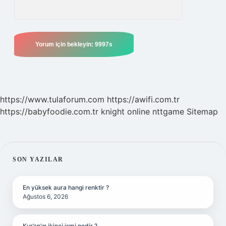
https://www.tulaforum.com
https://awifi.com.tr
https://babyfoodie.com.tr
knight online
nttgame
Sitemap
SIDEBAR
SON YAZILAR
En yüksek aura hangi renktir ?
Ağustos 6, 2026
Kur’an’ın ikinci ismi nedir ?