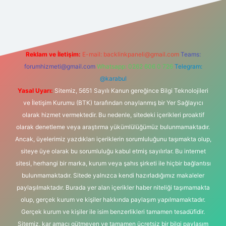
lbet giriş
Reklam ve İletişim:
E-mail:
backlinkpaneli@gmail.com
Teams:
forumhizmeti@gmail.com
Whatsapp: 0262 606 0 726
Telegram:
@karabul
Yasal Uyarı:
Sitemiz, 5651 Sayılı Kanun gereğince Bilgi Teknolojileri
ve İletişim Kurumu (BTK) tarafından onaylanmış bir Yer Sağlayıcı
olarak hizmet vermektedir. Bu nedenle, sitedeki içerikleri proaktif
olarak denetleme veya araştırma yükümlülüğümüz bulunmamaktadır.
Ancak, üyelerimiz yazdıkları içeriklerin sorumluluğunu taşımakta olup,
siteye üye olarak bu sorumluluğu kabul etmiş sayılırlar. Bu internet
sitesi, herhangi bir marka, kurum veya şahıs şirketi ile hiçbir bağlantısı
bulunmamaktadır. Sitede yalnızca kendi hazırladığımız makaleler
paylaşılmaktadır. Burada yer alan içerikler haber niteliği taşımamakta
olup, gerçek kurum ve kişiler hakkında paylaşım yapılmamaktadır.
Gerçek kurum ve kişiler ile isim benzerlikleri tamamen tesadüfidir.
Sitemiz, kar amacı gütmeyen ve tamamen ücretsiz bir bilgi paylaşım