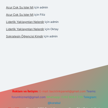
Acur Cok Su Ister Mi
için
admin
Acur Cok Su Ister Mi
için
Filiz
Liderlik Yaklaşımları Nelerdir
için
admin
Liderlik Yaklaşımları Nelerdir
için
Oktay
Sokratesin Öğrencisi Kimdir
için
admin
bet giriş
Reklam ve İletişim:
E-mail:
backlinkpaneli@gmail.com
Teams:
forumhizmeti@gmail.com
Whatsapp: 0262 606 0 726
Telegram:
@karabul