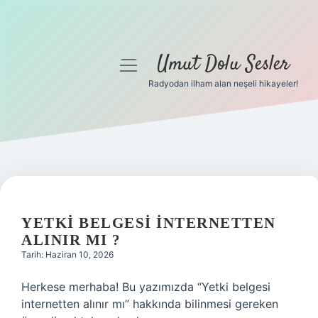
Umut Dolu Sesler
menüyü
aç
Radyodan ilham alan neşeli hikayeler!
Anasayfa
Gizlilik Politikası
Yasal Uyarı
Hakkımızda
YETKI BELGESI INTERNETTEN
ALINIR MI ?
Tarih: Haziran 10, 2026
Herkese merhaba! Bu yazımızda “Yetki belgesi
internetten alınır mı” hakkında bilinmesi gereken