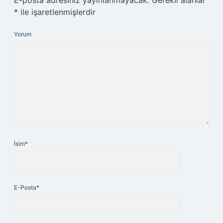
E-posta adresiniz yayınlanmayacak.
Gerekli alanlar
*
ile işaretlenmişlerdir
Yorum
İsim*
E-Posta*