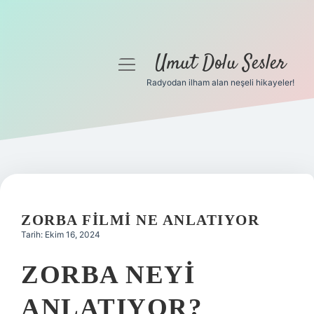
Umut Dolu Sesler
menüyü
aç
Radyodan ilham alan neşeli hikayeler!
Anasayfa
Gizlilik Politikası
Yasal Uyarı
Hakkımızda
ZORBA FILMI NE ANLATIYOR
Tarih: Ekim 16, 2024
ZORBA NEYI
ANLATIYOR?