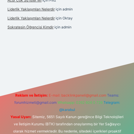
Acur Cok Su Ister Mi
için
Filiz
Liderlik Yaklaşımları Nelerdir
için
admin
Liderlik Yaklaşımları Nelerdir
için
Oktay
Sokratesin Öğrencisi Kimdir
için
admin
ilbet giriş
Reklam ve İletişim:
E-mail:
backlinkpaneli@gmail.com
Teams:
forumhizmeti@gmail.com
Whatsapp: 0262 606 0 726
Telegram:
@karabul
Yasal Uyarı:
Sitemiz, 5651 Sayılı Kanun gereğince Bilgi Teknolojileri
ve İletişim Kurumu (BTK) tarafından onaylanmış bir Yer Sağlayıcı
olarak hizmet vermektedir. Bu nedenle, sitedeki içerikleri proaktif